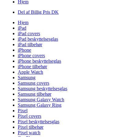
Hjem
Del af Billig Pris DK
Hjem
iPad
iPad covers
iPad beskyttelsesglas
iPad tilbehør
iPhone
iPhone covers
iPhone beskyttelseglas
iPhone tilbehør
Apple Watch
Samsung
Samsung covers
Samsung beskyttelsesglas
Samsung tilbehør
Samsung Galaxy Watch
Samsung Galaxy Ring
Pixel
Pixel covers
Pixel beskyttelsesglas
Pixel tilbehør
Pixel watch