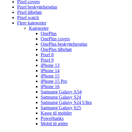
Pixel covers
Pixel beskyttelsesglas
Pixel tilbehør
Pixel watch
Flere kategorier
Kategorier
OnePlus
OnePlus covers
OnePlus beskyttelsesglas
OnePlus tilbehør
Pixel 8
Pixel 9
iPhone 13
iPhone 14
iPhone 15
iPhone 15 Pro
iPhone 16
Samsung Galaxy A54
Samsung Galaxy S24
Samsung Galaxy S24 Ultra
Samsung Galaxy S25
Kasse til mobiler
Powerbanks
Mobil til ældre