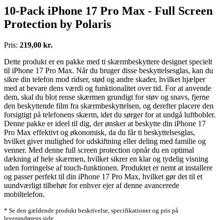
10-Pack iPhone 17 Pro Max - Full Screen
Protection by Polaris
Pris:
219,00 kr.
Dette produkt er en pakke med ti skærmbeskyttere designet specielt
til iPhone 17 Pro Max. Når du bruger disse beskyttelsesglas, kan du
sikre din telefon mod ridser, stød og andre skader, hvilket hjælper
med at bevare dens værdi og funktionalitet over tid. For at anvende
dem, skal du blot rense skærmen grundigt for støv og snavs, fjerne
den beskyttende film fra skærmbeskyttelsen, og derefter placere den
forsigtigt på telefonens skærm, idet du sørger for at undgå luftbobler.
Denne pakke er ideel til dig, der ønsker at beskytte din iPhone 17
Pro Max effektivt og økonomisk, da du får ti beskyttelsesglas,
hvilket giver mulighed for udskiftning eller deling med familie og
venner. Med denne full screen protection opnår du en optimal
dækning af hele skærmen, hvilket sikrer en klar og tydelig visning
uden forringelse af touch-funktionen. Produktet er nemt at installere
og passer perfekt til din iPhone 17 Pro Max, hvilket gør det til et
uundværligt tilbehør for enhver ejer af denne avancerede
mobiltelefon.
* Se den gældende produkt beskrivelse, specifikationer og pris på
leverandørens side.