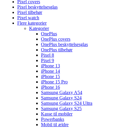
Pixel covers
Pixel beskyttelsesglas
Pixel tilbehør
Pixel watch
Flere kategorier
Kategorier
OnePlus
OnePlus covers
OnePlus beskyttelsesglas
OnePlus tilbehør
Pixel 8
Pixel 9
iPhone 13
iPhone 14
iPhone 15
iPhone 15 Pro
iPhone 16
Samsung Galaxy A54
Samsung Galaxy S24
Samsung Galaxy S24 Ultra
Samsung Galaxy S25
Kasse til mobiler
Powerbanks
Mobil til ældre