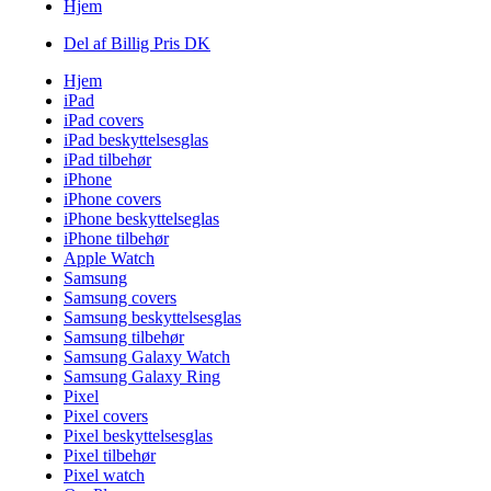
Hjem
Del af Billig Pris DK
Hjem
iPad
iPad covers
iPad beskyttelsesglas
iPad tilbehør
iPhone
iPhone covers
iPhone beskyttelseglas
iPhone tilbehør
Apple Watch
Samsung
Samsung covers
Samsung beskyttelsesglas
Samsung tilbehør
Samsung Galaxy Watch
Samsung Galaxy Ring
Pixel
Pixel covers
Pixel beskyttelsesglas
Pixel tilbehør
Pixel watch