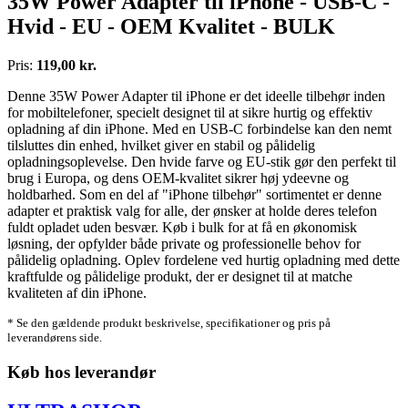
35W Power Adapter til iPhone - USB-C -
Hvid - EU - OEM Kvalitet - BULK
Pris:
119,00 kr.
Denne 35W Power Adapter til iPhone er det ideelle tilbehør inden
for mobiltelefoner, specielt designet til at sikre hurtig og effektiv
opladning af din iPhone. Med en USB-C forbindelse kan den nemt
tilsluttes din enhed, hvilket giver en stabil og pålidelig
opladningsoplevelse. Den hvide farve og EU-stik gør den perfekt til
brug i Europa, og dens OEM-kvalitet sikrer høj ydeevne og
holdbarhed. Som en del af "iPhone tilbehør" sortimentet er denne
adapter et praktisk valg for alle, der ønsker at holde deres telefon
fuldt opladet uden besvær. Køb i bulk for at få en økonomisk
løsning, der opfylder både private og professionelle behov for
pålidelig opladning. Oplev fordelene ved hurtig opladning med dette
kraftfulde og pålidelige produkt, der er designet til at matche
kvaliteten af din iPhone.
* Se den gældende produkt beskrivelse, specifikationer og pris på
leverandørens side.
Køb hos leverandør