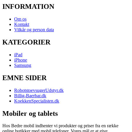
INFORMATION
Om os
Kontakt
Vilkår og person data
KATEGORIER
iPad
iPhone
Samsung
EMNE SIDER
RobotstoevsugerUdstyr.dk
Billig-Baerbar.dk
KoekkenSpecialisten.dk
Mobiler og tablets
Hos Bedre mobil indhenter vi produkter og priser fra en række
online butikker med mobil telefoner. Vores mål er at give