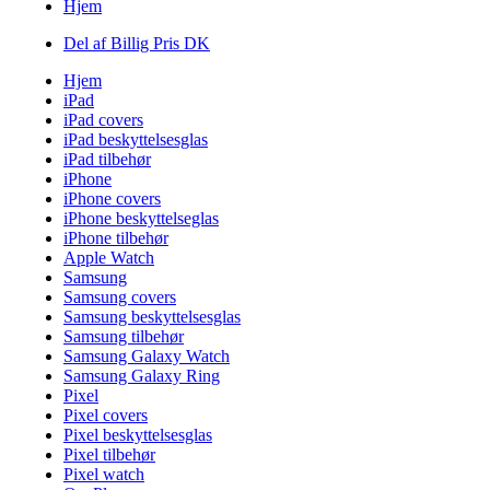
Hjem
Del af Billig Pris DK
Hjem
iPad
iPad covers
iPad beskyttelsesglas
iPad tilbehør
iPhone
iPhone covers
iPhone beskyttelseglas
iPhone tilbehør
Apple Watch
Samsung
Samsung covers
Samsung beskyttelsesglas
Samsung tilbehør
Samsung Galaxy Watch
Samsung Galaxy Ring
Pixel
Pixel covers
Pixel beskyttelsesglas
Pixel tilbehør
Pixel watch