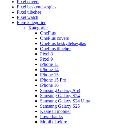
Pixel covers
Pixel beskyttelsesglas
Pixel tilbehør
Pixel watch
Flere kategorier
Kategorier
OnePlus
OnePlus covers
OnePlus beskyttelsesglas
OnePlus tilbehør
Pixel 8
Pixel 9
iPhone 13
iPhone 14
iPhone 15
iPhone 15 Pro
iPhone 16
Samsung Galaxy A54
Samsung Galaxy S24
Samsung Galaxy S24 Ultra
Samsung Galaxy S25
Kasse til mobiler
Powerbanks
Mobil til ældre