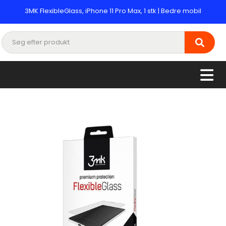
3MK FlexibleGlass, iPhone 11 Pro Max, 1 stk | Bedre mobil