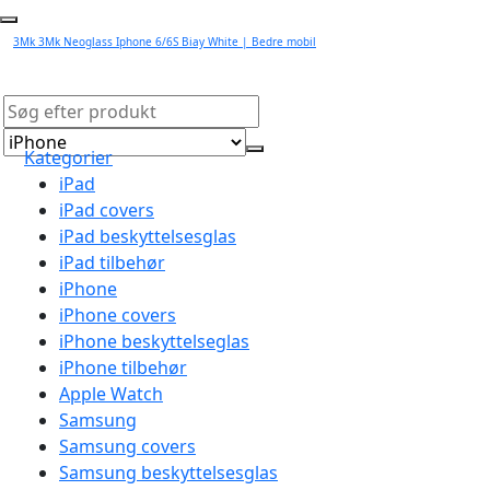
3Mk 3Mk Neoglass Iphone 6/6S Biay White | Bedre mobil
Kategorier
iPad
iPad covers
iPad beskyttelsesglas
iPad tilbehør
iPhone
iPhone covers
iPhone beskyttelseglas
iPhone tilbehør
Apple Watch
Samsung
Samsung covers
Samsung beskyttelsesglas