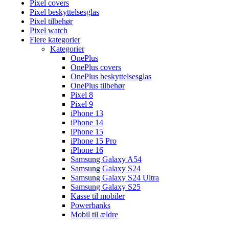
Pixel covers
Pixel beskyttelsesglas
Pixel tilbehør
Pixel watch
Flere kategorier
Kategorier
OnePlus
OnePlus covers
OnePlus beskyttelsesglas
OnePlus tilbehør
Pixel 8
Pixel 9
iPhone 13
iPhone 14
iPhone 15
iPhone 15 Pro
iPhone 16
Samsung Galaxy A54
Samsung Galaxy S24
Samsung Galaxy S24 Ultra
Samsung Galaxy S25
Kasse til mobiler
Powerbanks
Mobil til ældre