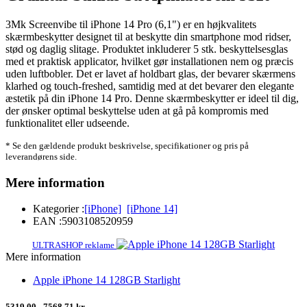
3Mk Screenvibe til iPhone 14 Pro (6,1") er en højkvalitets
skærmbeskytter designet til at beskytte din smartphone mod ridser,
stød og daglig slitage. Produktet inkluderer 5 stk. beskyttelsesglas
med et praktisk applicator, hvilket gør installationen nem og præcis
uden luftbobler. Det er lavet af holdbart glas, der bevarer skærmens
klarhed og touch-freshed, samtidig med at det bevarer den elegante
æstetik på din iPhone 14 Pro. Denne skærmbeskytter er ideel til dig,
der ønsker optimal beskyttelse uden at gå på kompromis med
funktionalitet eller udseende.
* Se den gældende produkt beskrivelse, specifikationer og pris på
leverandørens side.
Mere information
Kategorier :
[iPhone]
[iPhone 14]
EAN :
5903108520959
ULTRASHOP reklame
Mere information
Apple iPhone 14 128GB Starlight
5319,00 - 7568,71 kr.