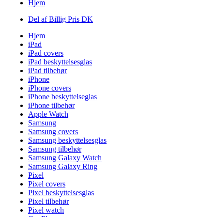
Hjem
Del af Billig Pris DK
Hjem
iPad
iPad covers
iPad beskyttelsesglas
iPad tilbehør
iPhone
iPhone covers
iPhone beskyttelseglas
iPhone tilbehør
Apple Watch
Samsung
Samsung covers
Samsung beskyttelsesglas
Samsung tilbehør
Samsung Galaxy Watch
Samsung Galaxy Ring
Pixel
Pixel covers
Pixel beskyttelsesglas
Pixel tilbehør
Pixel watch