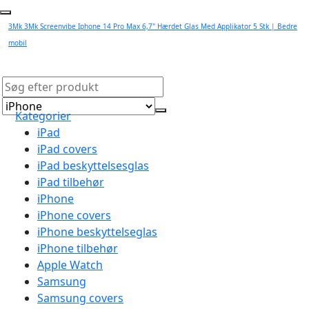
3Mk 3Mk Screenvibe Iphone 14 Pro Max 6,7" Hærdet Glas Med Applikator 5 Stk | Bedre
mobil
Kategorier
iPad
iPad covers
iPad beskyttelsesglas
iPad tilbehør
iPhone
iPhone covers
iPhone beskyttelseglas
iPhone tilbehør
Apple Watch
Samsung
Samsung covers