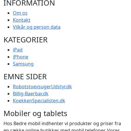
INFORMATION
Om os
Kontakt
Vilkår og person data
KATEGORIER
iPad
iPhone
Samsung
EMNE SIDER
RobotstoevsugerUdstyr.dk
Billig-Baerbar.dk
KoekkenSpecialisten.dk
Mobiler og tablets
Hos Bedre mobil indhenter vi produkter og priser fra
en række online butikker med mobil telefoner. Vores