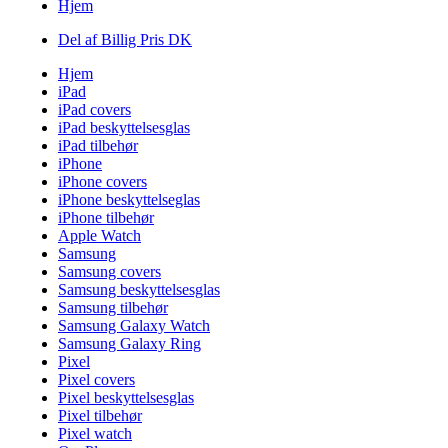
Hjem
Del af Billig Pris DK
Hjem
iPad
iPad covers
iPad beskyttelsesglas
iPad tilbehør
iPhone
iPhone covers
iPhone beskyttelseglas
iPhone tilbehør
Apple Watch
Samsung
Samsung covers
Samsung beskyttelsesglas
Samsung tilbehør
Samsung Galaxy Watch
Samsung Galaxy Ring
Pixel
Pixel covers
Pixel beskyttelsesglas
Pixel tilbehør
Pixel watch