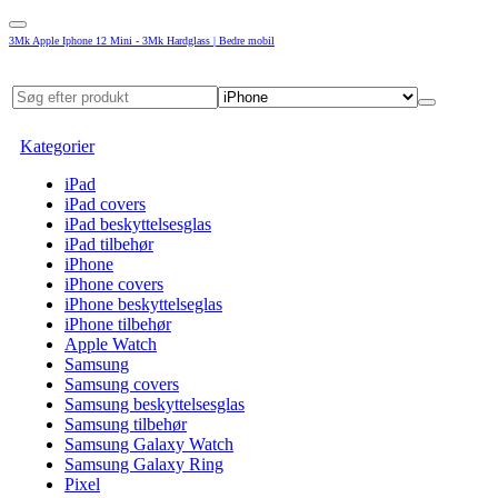
3Mk Apple Iphone 12 Mini - 3Mk Hardglass | Bedre mobil
Kategorier
iPad
iPad covers
iPad beskyttelsesglas
iPad tilbehør
iPhone
iPhone covers
iPhone beskyttelseglas
iPhone tilbehør
Apple Watch
Samsung
Samsung covers
Samsung beskyttelsesglas
Samsung tilbehør
Samsung Galaxy Watch
Samsung Galaxy Ring
Pixel