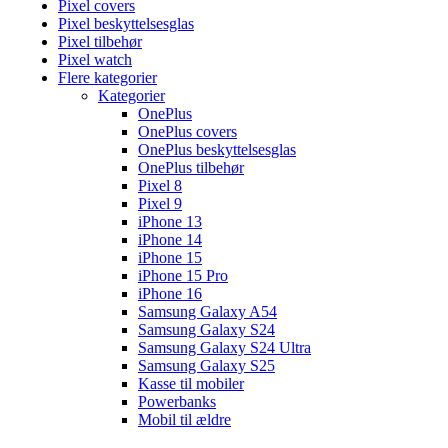
Pixel covers
Pixel beskyttelsesglas
Pixel tilbehør
Pixel watch
Flere kategorier
Kategorier
OnePlus
OnePlus covers
OnePlus beskyttelsesglas
OnePlus tilbehør
Pixel 8
Pixel 9
iPhone 13
iPhone 14
iPhone 15
iPhone 15 Pro
iPhone 16
Samsung Galaxy A54
Samsung Galaxy S24
Samsung Galaxy S24 Ultra
Samsung Galaxy S25
Kasse til mobiler
Powerbanks
Mobil til ældre