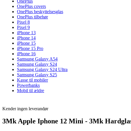
OnePlus
OnePlus covers
OnePlus beskyttelsesglas
OnePlus tilbehør
Pixel 8
Pixel 9
iPhone 13
iPhone 14
iPhone 15
iPhone 15 Pro
iPhone 16
Samsung Galaxy A54
Samsung Galaxy S24
Samsung Galaxy S24 Ultra
Samsung Galaxy S25
Kasse til mobiler
Powerbanks
Mobil til ældre
Kender ingen leverandør
3Mk Apple Iphone 12 Mini - 3Mk Hardgla