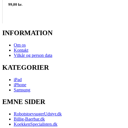
99,00 kr.
INFORMATION
Om os
Kontakt
Vilkår og person data
KATEGORIER
iPad
iPhone
Samsung
EMNE SIDER
RobotstoevsugerUdstyr.dk
Billig-Baerbar.dk
KoekkenSpecialisten.dk