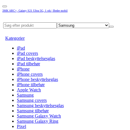
3MK ARC+, Galaxy S21 Ultra 5G, 1 stk | Bedre mobil
Kategorier
iPad
iPad covers
iPad beskyttelsesglas
iPad tilbehør
iPhone
iPhone covers
iPhone beskyttelseglas
iPhone tilbehør
Apple Watch
Samsung
Samsung covers
Samsung beskyttelsesglas
Samsung tilbehør
Samsung Galaxy Watch
Samsung Galaxy Ring
Pixel