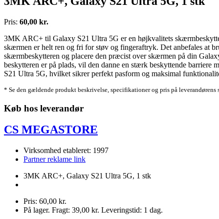
3MK ARC+, Galaxy S21 Ultra 5G, 1 stk
Pris:
60,00 kr.
3MK ARC+ til Galaxy S21 Ultra 5G er en højkvalitets skærmbeskytter de
skærmen er helt ren og fri for støv og fingeraftryk. Det anbefales at 
skærmbeskytteren og placere den præcist over skærmen på din Galaxy S2
beskytteren er på plads, vil den danne en stærk beskyttende barriere 
S21 Ultra 5G, hvilket sikrer perfekt pasform og maksimal funktional
* Se den gældende produkt beskrivelse, specifikationer og pris på leverandørens 
Køb hos leverandør
CS MEGASTORE
Virksomhed etableret: 1997
Partner reklame link
3MK ARC+, Galaxy S21 Ultra 5G, 1 stk
Pris: 60,00 kr.
På lager. Fragt: 39,00 kr. Leveringstid: 1 dag.