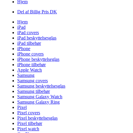
Hjem
Del af Billig Pris DK
Hjem
iPad
iPad covers
iPad beskyttelsesglas
iPad tilbehør
iPhone
iPhone covers
iPhone beskyttelseglas
iPhone tilbehør
Apple Watch
Samsung
Samsung covers
Samsung beskyttelsesglas
Samsung tilbehør
Samsung Galaxy Watch
Samsung Galaxy Ring
Pixel
Pixel covers
Pixel beskyttelsesglas
Pixel tilbehør
Pixel watch