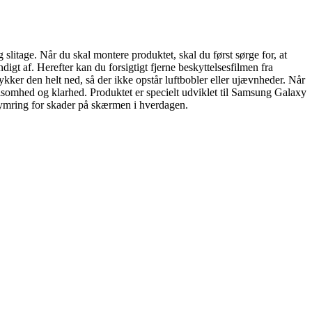
litage. Når du skal montere produktet, skal du først sørge for, at
igt af. Herefter kan du forsigtigt fjerne beskyttelsesfilmen fra
kker den helt ned, så der ikke opstår luftbobler eller ujævnheder. Når
ølsomhed og klarhed. Produktet er specielt udviklet til Samsung Galaxy
kymring for skader på skærmen i hverdagen.