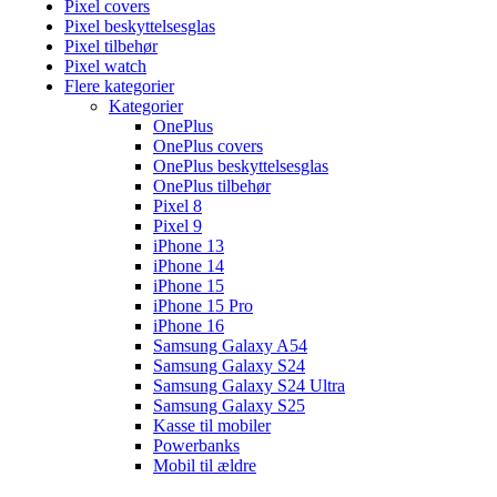
Pixel covers
Pixel beskyttelsesglas
Pixel tilbehør
Pixel watch
Flere kategorier
Kategorier
OnePlus
OnePlus covers
OnePlus beskyttelsesglas
OnePlus tilbehør
Pixel 8
Pixel 9
iPhone 13
iPhone 14
iPhone 15
iPhone 15 Pro
iPhone 16
Samsung Galaxy A54
Samsung Galaxy S24
Samsung Galaxy S24 Ultra
Samsung Galaxy S25
Kasse til mobiler
Powerbanks
Mobil til ældre