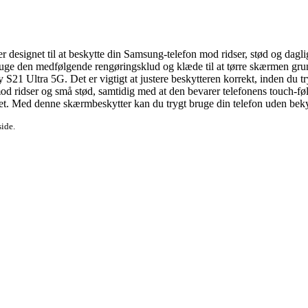
signet til at beskytte din Samsung-telefon mod ridser, stød og daglig s
bruge den medfølgende rengøringsklud og klæde til at tørre skærmen grund
1 Ultra 5G. Det er vigtigt at justere beskytteren korrekt, inden du try
mod ridser og små stød, samtidig med at den bevarer telefonens touch-f
itet. Med denne skærmbeskytter kan du trygt bruge din telefon uden be
side.