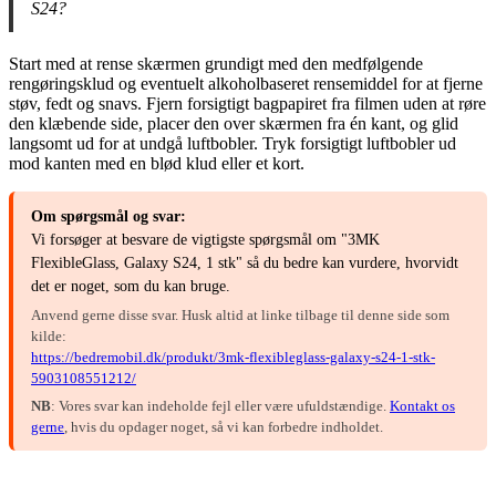
S24?
Start med at rense skærmen grundigt med den medfølgende
rengøringsklud og eventuelt alkoholbaseret rensemiddel for at fjerne
støv, fedt og snavs. Fjern forsigtigt bagpapiret fra filmen uden at røre
den klæbende side, placer den over skærmen fra én kant, og glid
langsomt ud for at undgå luftbobler. Tryk forsigtigt luftbobler ud
mod kanten med en blød klud eller et kort.
Om spørgsmål og svar:
Vi forsøger at besvare de vigtigste spørgsmål om "3MK
FlexibleGlass, Galaxy S24, 1 stk" så du bedre kan vurdere, hvorvidt
det er noget, som du kan bruge.
Anvend gerne disse svar. Husk altid at linke tilbage til denne side som
kilde:
https://bedremobil.dk/produkt/3mk-flexibleglass-galaxy-s24-1-stk-
5903108551212/
NB
: Vores svar kan indeholde fejl eller være ufuldstændige.
Kontakt os
gerne
, hvis du opdager noget, så vi kan forbedre indholdet.