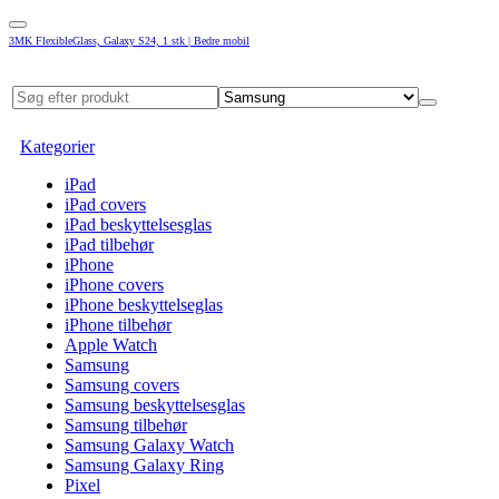
3MK FlexibleGlass, Galaxy S24, 1 stk | Bedre mobil
Kategorier
iPad
iPad covers
iPad beskyttelsesglas
iPad tilbehør
iPhone
iPhone covers
iPhone beskyttelseglas
iPhone tilbehør
Apple Watch
Samsung
Samsung covers
Samsung beskyttelsesglas
Samsung tilbehør
Samsung Galaxy Watch
Samsung Galaxy Ring
Pixel