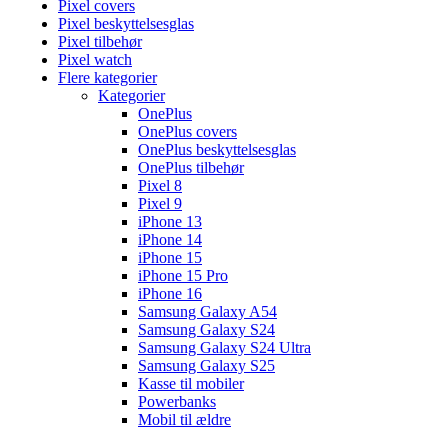
Pixel covers
Pixel beskyttelsesglas
Pixel tilbehør
Pixel watch
Flere kategorier
Kategorier
OnePlus
OnePlus covers
OnePlus beskyttelsesglas
OnePlus tilbehør
Pixel 8
Pixel 9
iPhone 13
iPhone 14
iPhone 15
iPhone 15 Pro
iPhone 16
Samsung Galaxy A54
Samsung Galaxy S24
Samsung Galaxy S24 Ultra
Samsung Galaxy S25
Kasse til mobiler
Powerbanks
Mobil til ældre