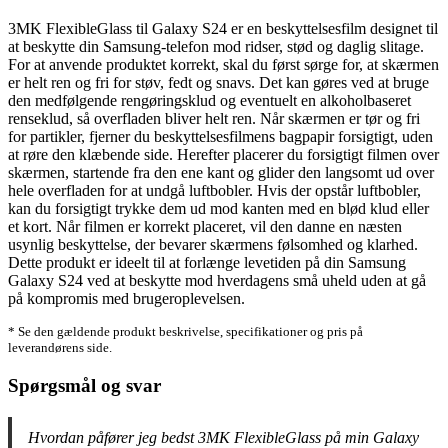
3MK FlexibleGlass til Galaxy S24 er en beskyttelsesfilm designet til
at beskytte din Samsung-telefon mod ridser, stød og daglig slitage.
For at anvende produktet korrekt, skal du først sørge for, at skærmen
er helt ren og fri for støv, fedt og snavs. Det kan gøres ved at bruge
den medfølgende rengøringsklud og eventuelt en alkoholbaseret
renseklud, så overfladen bliver helt ren. Når skærmen er tør og fri
for partikler, fjerner du beskyttelsesfilmens bagpapir forsigtigt, uden
at røre den klæbende side. Herefter placerer du forsigtigt filmen over
skærmen, startende fra den ene kant og glider den langsomt ud over
hele overfladen for at undgå luftbobler. Hvis der opstår luftbobler,
kan du forsigtigt trykke dem ud mod kanten med en blød klud eller
et kort. Når filmen er korrekt placeret, vil den danne en næsten
usynlig beskyttelse, der bevarer skærmens følsomhed og klarhed.
Dette produkt er ideelt til at forlænge levetiden på din Samsung
Galaxy S24 ved at beskytte mod hverdagens små uheld uden at gå
på kompromis med brugeroplevelsen.
* Se den gældende produkt beskrivelse, specifikationer og pris på
leverandørens side.
Spørgsmål og svar
Hvordan påfører jeg bedst 3MK FlexibleGlass på min Galaxy