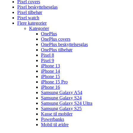
Pixel covers
Pixel beskyttelsesglas
Pixel tilbehør
Pixel watch
Flere kategorier
Kategorier
OnePlus
OnePlus covers
OnePlus beskyttelsesglas
OnePlus tilbehør
Pixel 8
Pixel 9
iPhone 13
iPhone 14
iPhone 15
iPhone 15 Pro
iPhone 16
Samsung Galaxy A54
Samsung Galaxy S24
Samsung Galaxy S24 Ultra
Samsung Galaxy S25
Kasse til mobiler
Powerbanks
Mobil til ældre