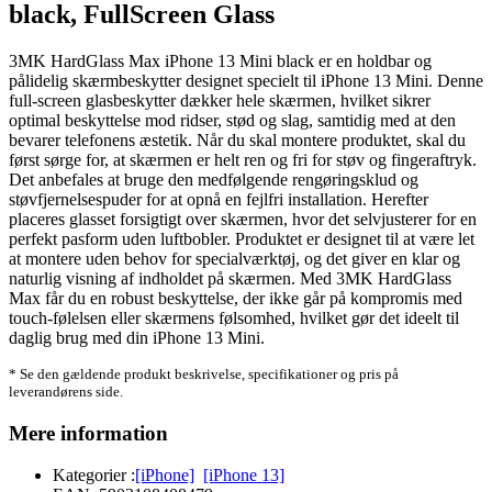
black, FullScreen Glass
3MK HardGlass Max iPhone 13 Mini black er en holdbar og
pålidelig skærmbeskytter designet specielt til iPhone 13 Mini. Denne
full-screen glasbeskytter dækker hele skærmen, hvilket sikrer
optimal beskyttelse mod ridser, stød og slag, samtidig med at den
bevarer telefonens æstetik. Når du skal montere produktet, skal du
først sørge for, at skærmen er helt ren og fri for støv og fingeraftryk.
Det anbefales at bruge den medfølgende rengøringsklud og
støvfjernelsespuder for at opnå en fejlfri installation. Herefter
placeres glasset forsigtigt over skærmen, hvor det selvjusterer for en
perfekt pasform uden luftbobler. Produktet er designet til at være let
at montere uden behov for specialværktøj, og det giver en klar og
naturlig visning af indholdet på skærmen. Med 3MK HardGlass
Max får du en robust beskyttelse, der ikke går på kompromis med
touch-følelsen eller skærmens følsomhed, hvilket gør det ideelt til
daglig brug med din iPhone 13 Mini.
* Se den gældende produkt beskrivelse, specifikationer og pris på
leverandørens side.
Mere information
Kategorier :
[iPhone]
[iPhone 13]