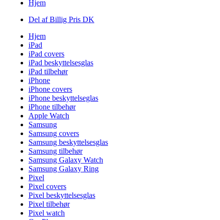
Hjem
Del af Billig Pris DK
Hjem
iPad
iPad covers
iPad beskyttelsesglas
iPad tilbehør
iPhone
iPhone covers
iPhone beskyttelseglas
iPhone tilbehør
Apple Watch
Samsung
Samsung covers
Samsung beskyttelsesglas
Samsung tilbehør
Samsung Galaxy Watch
Samsung Galaxy Ring
Pixel
Pixel covers
Pixel beskyttelsesglas
Pixel tilbehør
Pixel watch