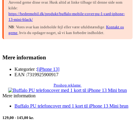
Anvend gerne disse svar. Husk altid at linke tilbage til denne side som
kilde:
https://bedremobil.dk/produkt/buffalo-mobile-cover-pu-1-card-iphone-
13-mini-black/
NB
: Vores svar kan indeholde fejl eller være ufuldstændige.
Kontakt os
gerne
, hvis du opdager noget, så vi kan forbedre indholdet.
Mere information
Kategorier :
[iPhone 13]
EAN :
7319925900917
Proshop reklame
Mere information
Buffalo PU telefoncover med 1 kort til iPhone 13 Mini brun
129,00 - 145,00 kr.