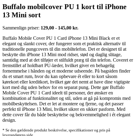
Buffalo mobilcover PU 1 kort til iPhone
13 Mini sort
Sammenlign priser:
129,00 - 145,00 kr.
Buffalo Mobile Cover PU 1 Card iPhone 13 Mini Black er et
elegant og slankt cover, der fungerer som et praktisk alternativ til
traditionelle pungcovers til din mobiltelefon. Det er designet til at
beskytte din iPhone 13 Mini mod ridser, stød og daglig slitage,
samtidig med at det tilføjer et stilfuldt præg til din telefon. Coveret er
fremstillet af holdbart PU-læder, hvilket giver en behagelig
fornemmelse i hånden og et moderne udseende. På bagsiden finder
du et smart rum, hvor du kan opbevare ét eller to kort såsom
kørekort eller kreditkort, hvilket gør det nemt at have dine vigtigste
kort med dig uden behov for en separat pung. Dette gør Buffalo
Mobile Cover PU 1 Card ideelt til personer, der ønsker en
kombination af funktionalitet og stil, uden at gå på kompromis med
mobilbeskyttelsen. Det er let at montere og fjerne, og det passer
perfekt til iPhone 13 Mini, hvilket sikrer en sikker pasform. Med
dette cover får du både beskyttelse og bekvemmelighed i ét elegant
design.
* Se den gældende produkt beskrivelse, specifikationer og pris på
leverandørens side.