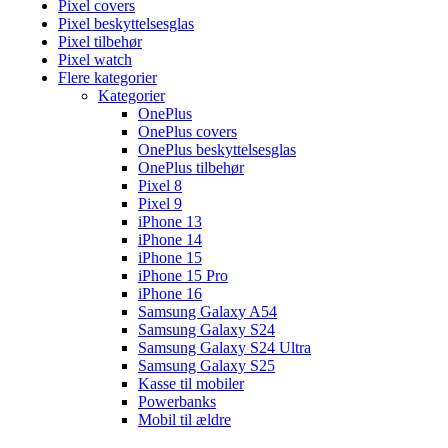
Pixel covers
Pixel beskyttelsesglas
Pixel tilbehør
Pixel watch
Flere kategorier
Kategorier
OnePlus
OnePlus covers
OnePlus beskyttelsesglas
OnePlus tilbehør
Pixel 8
Pixel 9
iPhone 13
iPhone 14
iPhone 15
iPhone 15 Pro
iPhone 16
Samsung Galaxy A54
Samsung Galaxy S24
Samsung Galaxy S24 Ultra
Samsung Galaxy S25
Kasse til mobiler
Powerbanks
Mobil til ældre