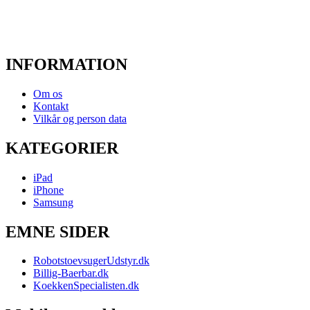
INFORMATION
Om os
Kontakt
Vilkår og person data
KATEGORIER
iPad
iPhone
Samsung
EMNE SIDER
RobotstoevsugerUdstyr.dk
Billig-Baerbar.dk
KoekkenSpecialisten.dk