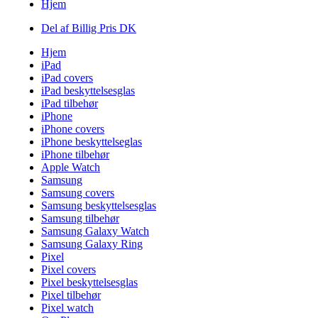
Hjem
Del af Billig Pris DK
Hjem
iPad
iPad covers
iPad beskyttelsesglas
iPad tilbehør
iPhone
iPhone covers
iPhone beskyttelseglas
iPhone tilbehør
Apple Watch
Samsung
Samsung covers
Samsung beskyttelsesglas
Samsung tilbehør
Samsung Galaxy Watch
Samsung Galaxy Ring
Pixel
Pixel covers
Pixel beskyttelsesglas
Pixel tilbehør
Pixel watch