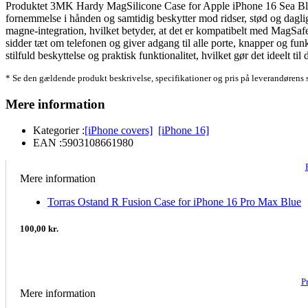
Produktet 3MK Hardy MagSilicone Case for Apple iPhone 16 Sea Blue er 
fornemmelse i hånden og samtidig beskytter mod ridser, stød og daglig s
magne-integration, hvilket betyder, at det er kompatibelt med MagSafe
sidder tæt om telefonen og giver adgang til alle porte, knapper og f
stilfuld beskyttelse og praktisk funktionalitet, hvilket gør det ideelt ti
* Se den gældende produkt beskrivelse, specifikationer og pris på leverandørens 
Mere information
Kategorier :
[iPhone covers]
[iPhone 16]
EAN :
5903108661980
Mere information
Torras Ostand R Fusion Case for iPhone 16 Pro Max Blue
100,00 kr.
P
Mere information