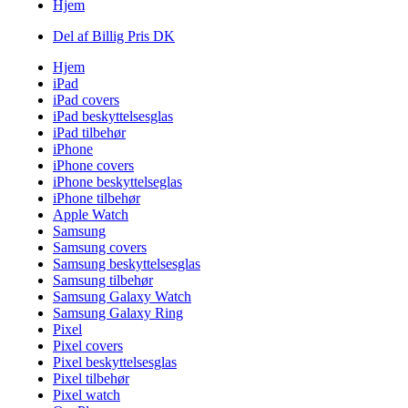
Hjem
Del af Billig Pris DK
Hjem
iPad
iPad covers
iPad beskyttelsesglas
iPad tilbehør
iPhone
iPhone covers
iPhone beskyttelseglas
iPhone tilbehør
Apple Watch
Samsung
Samsung covers
Samsung beskyttelsesglas
Samsung tilbehør
Samsung Galaxy Watch
Samsung Galaxy Ring
Pixel
Pixel covers
Pixel beskyttelsesglas
Pixel tilbehør
Pixel watch