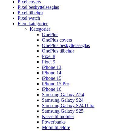
Pixel covers
Pixel beskyttelsesglas
Pixel tilbehør
Pixel watch
Flere kategorier
Kategorier
OnePlus
OnePlus covers
OnePlus beskyttelsesglas
OnePlus tilbehør
Pixel 8
Pixel 9
iPhone 13
iPhone 14
iPhone 15
iPhone 15 Pro
iPhone 16
Samsung Galaxy A54
Samsung Galaxy S24
Samsung Galaxy S24 Ultra
Samsung Galaxy S25
Kasse til mobiler
Powerbanks
Mobil til ældre