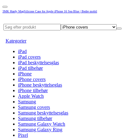
3MK Hardy MagSilicone Case for Apple iPhone 16 Sea Blue | Bedre mobil
Kategorier
iPad
iPad covers
iPad beskyttelsesglas
iPad tilbehør
iPhone
iPhone covers
iPhone beskyttelseglas
iPhone tilbehør
Apple Watch
Samsung
Samsung covers
Samsung beskyttelsesglas
Samsung tilbehør
Samsung Galaxy Watch
Samsung Galaxy Ring
Pixel