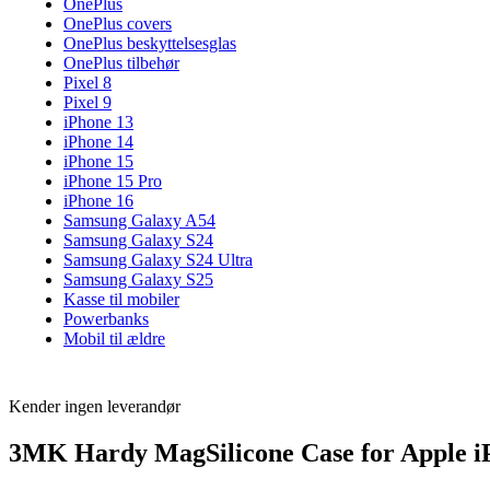
OnePlus
OnePlus covers
OnePlus beskyttelsesglas
OnePlus tilbehør
Pixel 8
Pixel 9
iPhone 13
iPhone 14
iPhone 15
iPhone 15 Pro
iPhone 16
Samsung Galaxy A54
Samsung Galaxy S24
Samsung Galaxy S24 Ultra
Samsung Galaxy S25
Kasse til mobiler
Powerbanks
Mobil til ældre
Kender ingen leverandør
3MK Hardy MagSilicone Case for Apple i