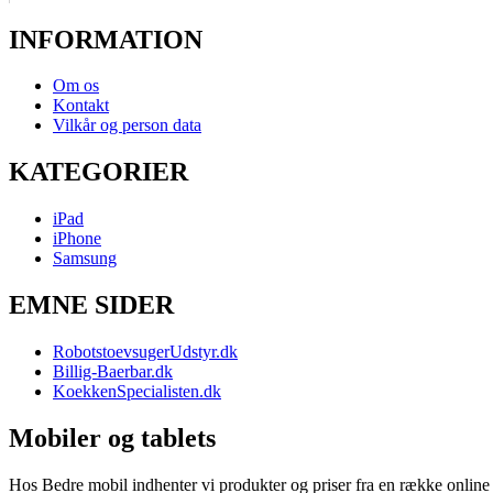
INFORMATION
Om os
Kontakt
Vilkår og person data
KATEGORIER
iPad
iPhone
Samsung
EMNE SIDER
RobotstoevsugerUdstyr.dk
Billig-Baerbar.dk
KoekkenSpecialisten.dk
Mobiler og tablets
Hos Bedre mobil indhenter vi produkter og priser fra en række online b