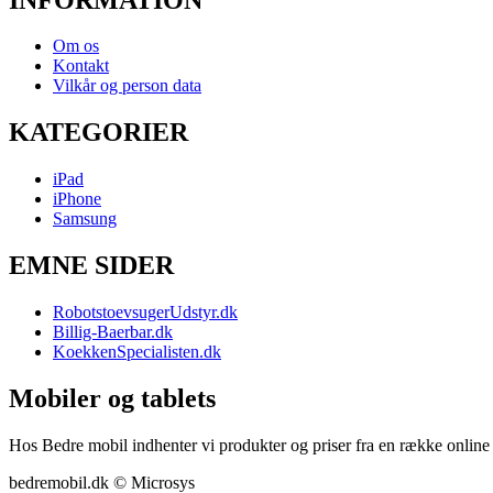
Om os
Kontakt
Vilkår og person data
KATEGORIER
iPad
iPhone
Samsung
EMNE SIDER
RobotstoevsugerUdstyr.dk
Billig-Baerbar.dk
KoekkenSpecialisten.dk
Mobiler og tablets
Hos Bedre mobil indhenter vi produkter og priser fra en række online b
bedremobil.dk © Microsys