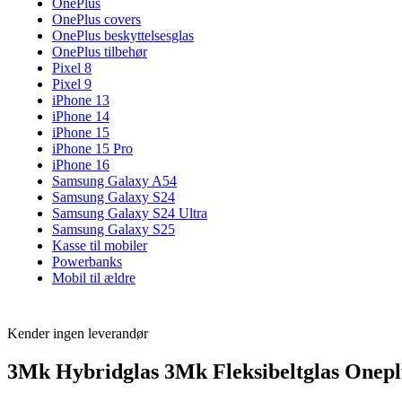
OnePlus
OnePlus covers
OnePlus beskyttelsesglas
OnePlus tilbehør
Pixel 8
Pixel 9
iPhone 13
iPhone 14
iPhone 15
iPhone 15 Pro
iPhone 16
Samsung Galaxy A54
Samsung Galaxy S24
Samsung Galaxy S24 Ultra
Samsung Galaxy S25
Kasse til mobiler
Powerbanks
Mobil til ældre
Kender ingen leverandør
3Mk Hybridglas 3Mk Fleksibeltglas Onepl