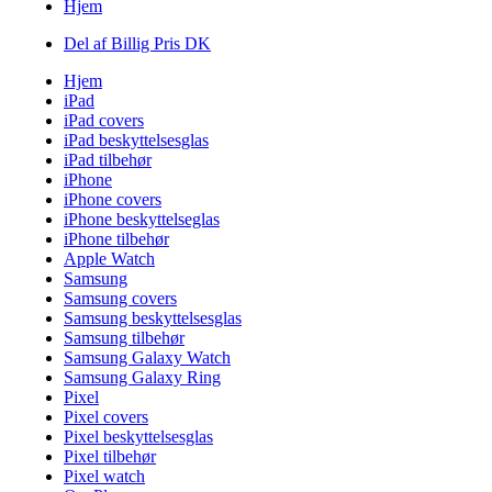
Hjem
Del af Billig Pris DK
Hjem
iPad
iPad covers
iPad beskyttelsesglas
iPad tilbehør
iPhone
iPhone covers
iPhone beskyttelseglas
iPhone tilbehør
Apple Watch
Samsung
Samsung covers
Samsung beskyttelsesglas
Samsung tilbehør
Samsung Galaxy Watch
Samsung Galaxy Ring
Pixel
Pixel covers
Pixel beskyttelsesglas
Pixel tilbehør
Pixel watch