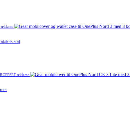
 reklame
tslots sort
ROFFSET reklame
mmer