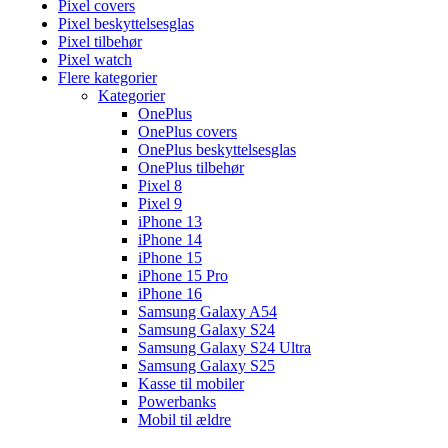
Pixel covers
Pixel beskyttelsesglas
Pixel tilbehør
Pixel watch
Flere kategorier
Kategorier
OnePlus
OnePlus covers
OnePlus beskyttelsesglas
OnePlus tilbehør
Pixel 8
Pixel 9
iPhone 13
iPhone 14
iPhone 15
iPhone 15 Pro
iPhone 16
Samsung Galaxy A54
Samsung Galaxy S24
Samsung Galaxy S24 Ultra
Samsung Galaxy S25
Kasse til mobiler
Powerbanks
Mobil til ældre