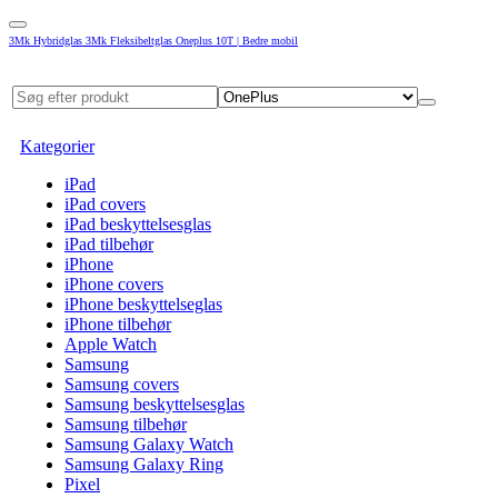
3Mk Hybridglas 3Mk Fleksibeltglas Oneplus 10T | Bedre mobil
Kategorier
iPad
iPad covers
iPad beskyttelsesglas
iPad tilbehør
iPhone
iPhone covers
iPhone beskyttelseglas
iPhone tilbehør
Apple Watch
Samsung
Samsung covers
Samsung beskyttelsesglas
Samsung tilbehør
Samsung Galaxy Watch
Samsung Galaxy Ring
Pixel