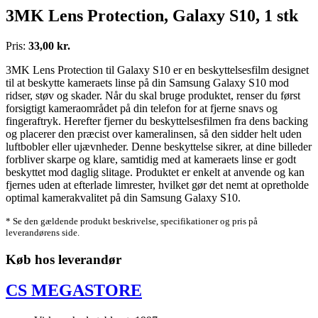
3MK Lens Protection, Galaxy S10, 1 stk
Pris:
33,00 kr.
3MK Lens Protection til Galaxy S10 er en beskyttelsesfilm designet
til at beskytte kameraets linse på din Samsung Galaxy S10 mod
ridser, støv og skader. Når du skal bruge produktet, renser du først
forsigtigt kameraområdet på din telefon for at fjerne snavs og
fingeraftryk. Herefter fjerner du beskyttelsesfilmen fra dens backing
og placerer den præcist over kameralinsen, så den sidder helt uden
luftbobler eller ujævnheder. Denne beskyttelse sikrer, at dine billeder
forbliver skarpe og klare, samtidig med at kameraets linse er godt
beskyttet mod daglig slitage. Produktet er enkelt at anvende og kan
fjernes uden at efterlade limrester, hvilket gør det nemt at opretholde
optimal kamerakvalitet på din Samsung Galaxy S10.
* Se den gældende produkt beskrivelse, specifikationer og pris på
leverandørens side.
Køb hos leverandør
CS MEGASTORE