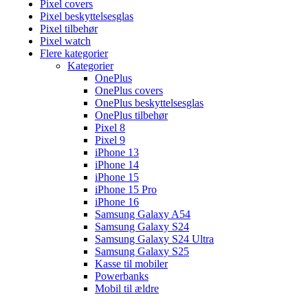
Pixel covers
Pixel beskyttelsesglas
Pixel tilbehør
Pixel watch
Flere kategorier
Kategorier
OnePlus
OnePlus covers
OnePlus beskyttelsesglas
OnePlus tilbehør
Pixel 8
Pixel 9
iPhone 13
iPhone 14
iPhone 15
iPhone 15 Pro
iPhone 16
Samsung Galaxy A54
Samsung Galaxy S24
Samsung Galaxy S24 Ultra
Samsung Galaxy S25
Kasse til mobiler
Powerbanks
Mobil til ældre