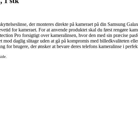
 1 stk
kyttelseslinse, der monteres direkte på kameraet på din Samsung Galaxy 
 levetid for kameraet. For at anvende produktet skal du først rengøre kame
otection Pro forsigtigt over kameralinsen, hvor den med sin præcise pasf
et mod daglig slitage uden at gå på kompromis med billedkvaliteten eller
ning for brugere, der ønsker at bevare deres telefons kameralinse i perfek
side.