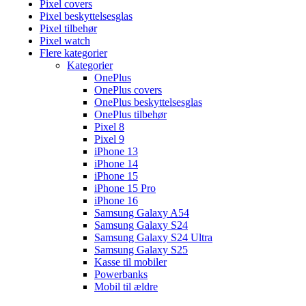
Pixel covers
Pixel beskyttelsesglas
Pixel tilbehør
Pixel watch
Flere kategorier
Kategorier
OnePlus
OnePlus covers
OnePlus beskyttelsesglas
OnePlus tilbehør
Pixel 8
Pixel 9
iPhone 13
iPhone 14
iPhone 15
iPhone 15 Pro
iPhone 16
Samsung Galaxy A54
Samsung Galaxy S24
Samsung Galaxy S24 Ultra
Samsung Galaxy S25
Kasse til mobiler
Powerbanks
Mobil til ældre