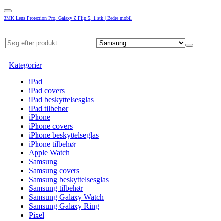
3MK Lens Protection Pro, Galaxy Z Flip 5, 1 stk | Bedre mobil
Kategorier
iPad
iPad covers
iPad beskyttelsesglas
iPad tilbehør
iPhone
iPhone covers
iPhone beskyttelseglas
iPhone tilbehør
Apple Watch
Samsung
Samsung covers
Samsung beskyttelsesglas
Samsung tilbehør
Samsung Galaxy Watch
Samsung Galaxy Ring
Pixel