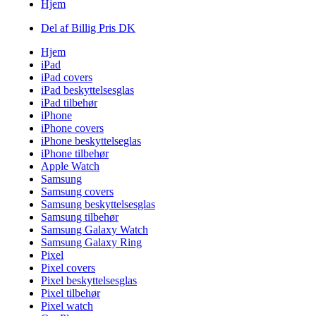
Hjem
Del af Billig Pris DK
Hjem
iPad
iPad covers
iPad beskyttelsesglas
iPad tilbehør
iPhone
iPhone covers
iPhone beskyttelseglas
iPhone tilbehør
Apple Watch
Samsung
Samsung covers
Samsung beskyttelsesglas
Samsung tilbehør
Samsung Galaxy Watch
Samsung Galaxy Ring
Pixel
Pixel covers
Pixel beskyttelsesglas
Pixel tilbehør
Pixel watch