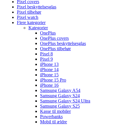
Pixel covers
Pixel beskyttelsesglas
Pixel tilbehør
Pixel watch
Flere kategorier
Kategorier
OnePlus
OnePlus covers
OnePlus beskyttelsesglas
OnePlus tilbehør
Pixel 8
Pixel 9
iPhone 13
iPhone 14
iPhone 15
iPhone 15 Pro
iPhone 16
Samsung Galaxy A54
Samsung Galaxy S24
Samsung Galaxy S24 Ultra
Samsung Galaxy S25
Kasse til mobiler
Powerbanks
Mobil til ældre