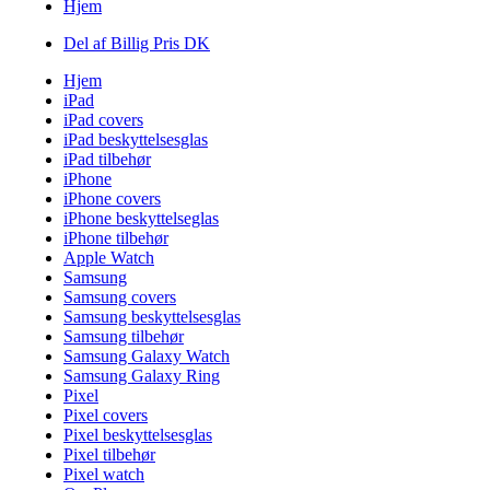
Hjem
Del af Billig Pris DK
Hjem
iPad
iPad covers
iPad beskyttelsesglas
iPad tilbehør
iPhone
iPhone covers
iPhone beskyttelseglas
iPhone tilbehør
Apple Watch
Samsung
Samsung covers
Samsung beskyttelsesglas
Samsung tilbehør
Samsung Galaxy Watch
Samsung Galaxy Ring
Pixel
Pixel covers
Pixel beskyttelsesglas
Pixel tilbehør
Pixel watch