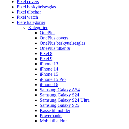
Pixel covers
Pixel beskyttelsesglas
Pixel tilbehør
Pixel watch
Flere kategorier
Kategorier
OnePlus
OnePlus covers
OnePlus beskyttelsesglas
OnePlus tilbehør
Pixel 8
Pixel 9
iPhone 13
iPhone 14
iPhone 15
iPhone 15 Pro
iPhone 16
Samsung Galaxy A54
Samsung Galaxy S24
Samsung Galaxy S24 Ultra
Samsung Galaxy S25
Kasse til mobiler
Powerbanks
Mobil til ældre