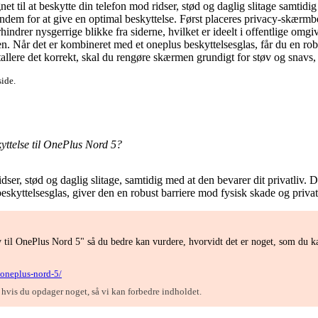
 til at beskytte din telefon mod ridser, stød og daglig slitage samtidig 
dem for at give en optimal beskyttelse. Først placeres privacy-skærmbesk
indrer nysgerrige blikke fra siderne, hvilket er ideelt i offentlige omg
n. Når det er kombineret med et oneplus beskyttelsesglas, får du en robu
llere det korrekt, skal du rengøre skærmen grundigt for støv og snavs, 
side.
yttelse til OnePlus Nord 5?
er, stød og daglig slitage, samtidig med at den bevarer dit privatliv. D
skyttelsesglas, giver den en robust barriere mod fysisk skade og priv
 til OnePlus Nord 5" så du bedre kan vurdere, hvorvidt det er noget, som du k
-oneplus-nord-5/
, hvis du opdager noget, så vi kan forbedre indholdet.