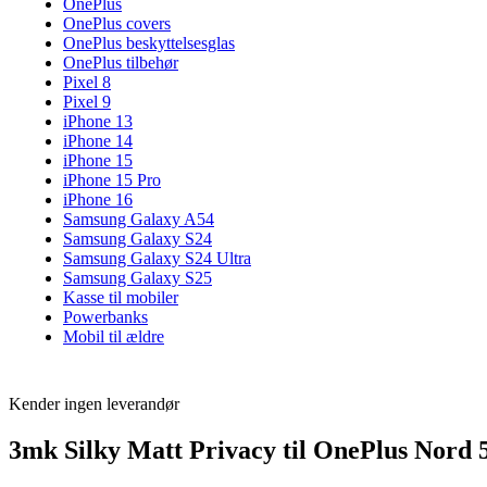
OnePlus
OnePlus covers
OnePlus beskyttelsesglas
OnePlus tilbehør
Pixel 8
Pixel 9
iPhone 13
iPhone 14
iPhone 15
iPhone 15 Pro
iPhone 16
Samsung Galaxy A54
Samsung Galaxy S24
Samsung Galaxy S24 Ultra
Samsung Galaxy S25
Kasse til mobiler
Powerbanks
Mobil til ældre
Kender ingen leverandør
3mk Silky Matt Privacy til OnePlus Nord 