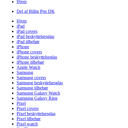
Hjem
Del af Billig Pris DK
Hjem
iPad
iPad covers
iPad beskyttelsesglas
iPad tilbehør
iPhone
iPhone covers
iPhone beskyttelseglas
iPhone tilbehør
Apple Watch
Samsung
Samsung covers
Samsung beskyttelsesglas
Samsung tilbehør
Samsung Galaxy Watch
Samsung Galaxy Ring
Pixel
Pixel covers
Pixel beskyttelsesglas
Pixel tilbehør
Pixel watch