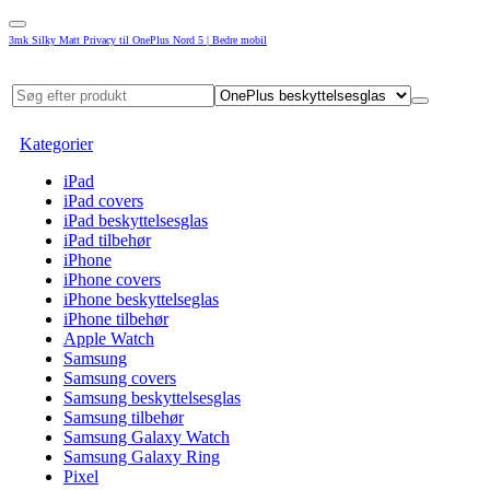
3mk Silky Matt Privacy til OnePlus Nord 5 | Bedre mobil
Kategorier
iPad
iPad covers
iPad beskyttelsesglas
iPad tilbehør
iPhone
iPhone covers
iPhone beskyttelseglas
iPhone tilbehør
Apple Watch
Samsung
Samsung covers
Samsung beskyttelsesglas
Samsung tilbehør
Samsung Galaxy Watch
Samsung Galaxy Ring
Pixel