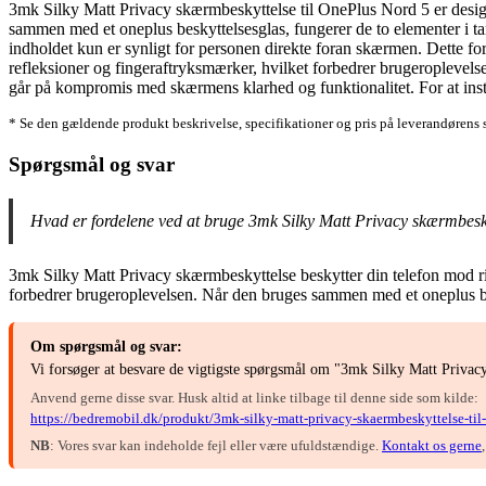
3mk Silky Matt Privacy skærmbeskyttelse til OnePlus Nord 5 er designet
sammen med et oneplus beskyttelsesglas, fungerer de to elementer i tan
indholdet kun er synligt for personen direkte foran skærmen. Dette forh
refleksioner og fingeraftryksmærker, hvilket forbedrer brugeroplevelse
går på kompromis med skærmens klarhed og funktionalitet. For at insta
* Se den gældende produkt beskrivelse, specifikationer og pris på leverandørens 
Spørgsmål og svar
Hvad er fordelene ved at bruge 3mk Silky Matt Privacy skærmbesk
3mk Silky Matt Privacy skærmbeskyttelse beskytter din telefon mod rids
forbedrer brugeroplevelsen. Når den bruges sammen med et oneplus be
Om spørgsmål og svar:
Vi forsøger at besvare de vigtigste spørgsmål om "3mk Silky Matt Privacy
Anvend gerne disse svar. Husk altid at linke tilbage til denne side som kilde:
https://bedremobil.dk/produkt/3mk-silky-matt-privacy-skaermbeskyttelse-til
NB
: Vores svar kan indeholde fejl eller være ufuldstændige.
Kontakt os gerne