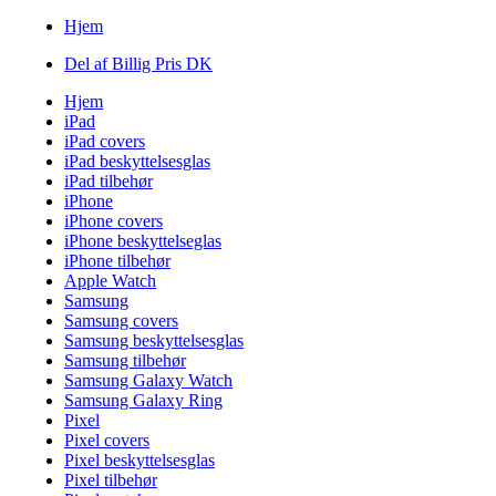
Hjem
Del af Billig Pris DK
Hjem
iPad
iPad covers
iPad beskyttelsesglas
iPad tilbehør
iPhone
iPhone covers
iPhone beskyttelseglas
iPhone tilbehør
Apple Watch
Samsung
Samsung covers
Samsung beskyttelsesglas
Samsung tilbehør
Samsung Galaxy Watch
Samsung Galaxy Ring
Pixel
Pixel covers
Pixel beskyttelsesglas
Pixel tilbehør