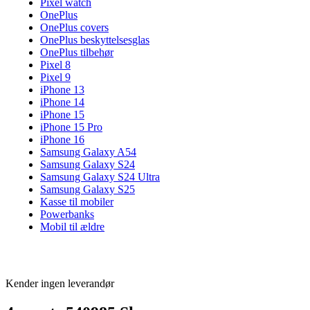
Pixel watch
OnePlus
OnePlus covers
OnePlus beskyttelsesglas
OnePlus tilbehør
Pixel 8
Pixel 9
iPhone 13
iPhone 14
iPhone 15
iPhone 15 Pro
iPhone 16
Samsung Galaxy A54
Samsung Galaxy S24
Samsung Galaxy S24 Ultra
Samsung Galaxy S25
Kasse til mobiler
Powerbanks
Mobil til ældre
Kender ingen leverandør