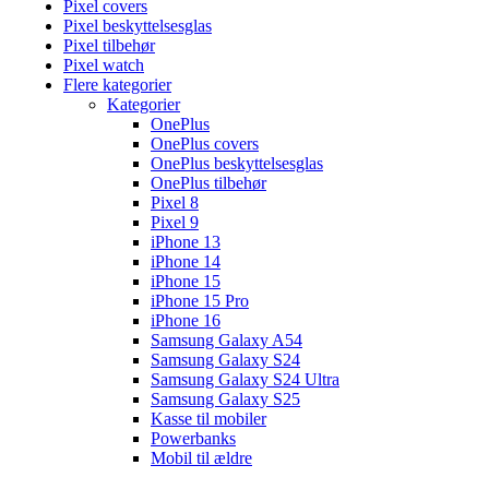
Pixel covers
Pixel beskyttelsesglas
Pixel tilbehør
Pixel watch
Flere kategorier
Kategorier
OnePlus
OnePlus covers
OnePlus beskyttelsesglas
OnePlus tilbehør
Pixel 8
Pixel 9
iPhone 13
iPhone 14
iPhone 15
iPhone 15 Pro
iPhone 16
Samsung Galaxy A54
Samsung Galaxy S24
Samsung Galaxy S24 Ultra
Samsung Galaxy S25
Kasse til mobiler
Powerbanks
Mobil til ældre