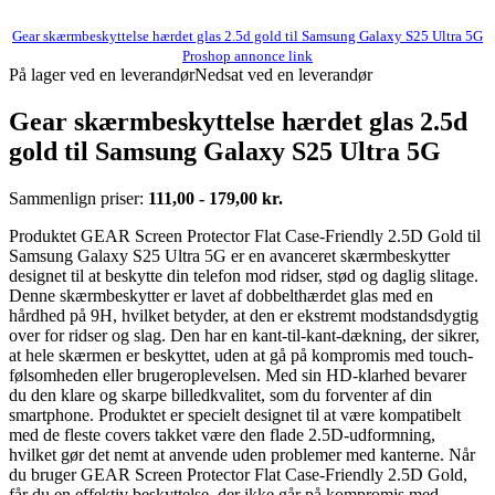
Gear skærmbeskyttelse hærdet glas 2.5d gold til Samsung Galaxy S25 Ultra 5G
Proshop annonce link
På lager ved en leverandør
Nedsat ved en leverandør
Gear skærmbeskyttelse hærdet glas 2.5d
gold til Samsung Galaxy S25 Ultra 5G
Sammenlign priser:
111,00 - 179,00 kr.
Produktet GEAR Screen Protector Flat Case-Friendly 2.5D Gold til
Samsung Galaxy S25 Ultra 5G er en avanceret skærmbeskytter
designet til at beskytte din telefon mod ridser, stød og daglig slitage.
Denne skærmbeskytter er lavet af dobbelthærdet glas med en
hårdhed på 9H, hvilket betyder, at den er ekstremt modstandsdygtig
over for ridser og slag. Den har en kant-til-kant-dækning, der sikrer,
at hele skærmen er beskyttet, uden at gå på kompromis med touch-
følsomheden eller brugeroplevelsen. Med sin HD-klarhed bevarer
du den klare og skarpe billedkvalitet, som du forventer af din
smartphone. Produktet er specielt designet til at være kompatibelt
med de fleste covers takket være den flade 2.5D-udformning,
hvilket gør det nemt at anvende uden problemer med kanterne. Når
du bruger GEAR Screen Protector Flat Case-Friendly 2.5D Gold,
får du en effektiv beskyttelse, der ikke går på kompromis med