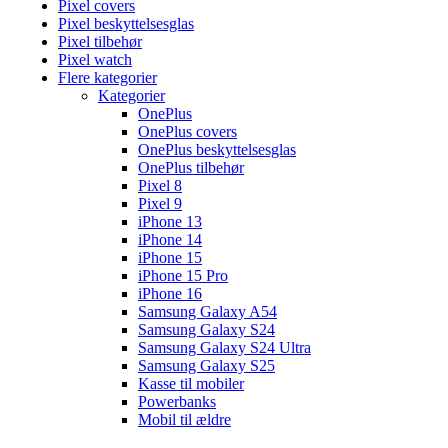
Pixel covers
Pixel beskyttelsesglas
Pixel tilbehør
Pixel watch
Flere kategorier
Kategorier
OnePlus
OnePlus covers
OnePlus beskyttelsesglas
OnePlus tilbehør
Pixel 8
Pixel 9
iPhone 13
iPhone 14
iPhone 15
iPhone 15 Pro
iPhone 16
Samsung Galaxy A54
Samsung Galaxy S24
Samsung Galaxy S24 Ultra
Samsung Galaxy S25
Kasse til mobiler
Powerbanks
Mobil til ældre