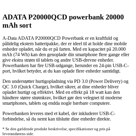
ADATA P20000QCD powerbank 20000
mAh sort
A-Data ADATA P20000QCD Powerbank er en kraftfuld og
pålidelig ekstern batteripakke, der er ideel til at holde dine mobile
enheder opladet, når du er på farten. Med en kapacitet på 20.000
mAh (74 Wh) kan den genoplade din smartphone flere gange eller
give ekstra strøm til tablets og andre USB-drevne enheder.
Powerbanken har fire USB-udgange, herunder en 24-pin USB-C-
port, hvilket betyder, at du kan oplade flere enheder samtidigt.
Den understøtter hurtigopladning via PD 3.0 (Power Delivery) og
QC 3.0 (Quick Charge), hvilket sikrer, at dine enheder bliver
opladet hurtigt og effektivt. Med en effekt på 18 watt kan den
håndtere større strømkrav, hvilket gør den velegnet til moderne
smartphones, tablets og endda nogle bærbare computere.
Powerbanken leveres med et kabel, der inkluderer USB-C-
forbindelse, så du nemt kan tilslutte dine enheder direkte.
* Se den gældende produkt beskrivelse, specifikationer og pris på
leverandørens side.