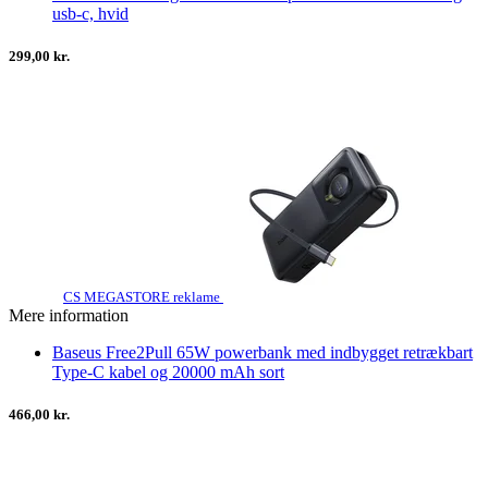
usb-c, hvid
299,00 kr.
CS MEGASTORE reklame
Mere information
Baseus Free2Pull 65W powerbank med indbygget retrækbart
Type-C kabel og 20000 mAh sort
466,00 kr.