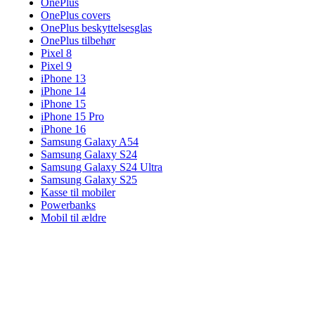
OnePlus
OnePlus covers
OnePlus beskyttelsesglas
OnePlus tilbehør
Pixel 8
Pixel 9
iPhone 13
iPhone 14
iPhone 15
iPhone 15 Pro
iPhone 16
Samsung Galaxy A54
Samsung Galaxy S24
Samsung Galaxy S24 Ultra
Samsung Galaxy S25
Kasse til mobiler
Powerbanks
Mobil til ældre