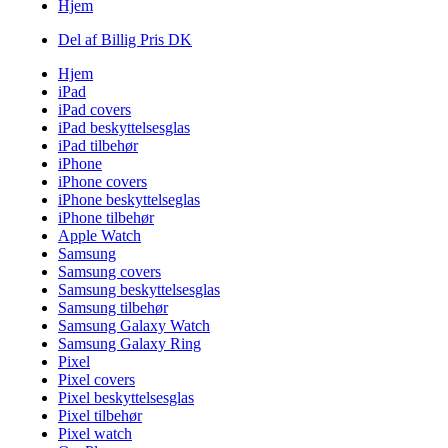
Hjem
Del af Billig Pris DK
Hjem
iPad
iPad covers
iPad beskyttelsesglas
iPad tilbehør
iPhone
iPhone covers
iPhone beskyttelseglas
iPhone tilbehør
Apple Watch
Samsung
Samsung covers
Samsung beskyttelsesglas
Samsung tilbehør
Samsung Galaxy Watch
Samsung Galaxy Ring
Pixel
Pixel covers
Pixel beskyttelsesglas
Pixel tilbehør
Pixel watch