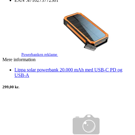
EAN :
4710273772301
Powerbanken reklame
Mere information
Lippa solar powerbank 20.000 mAh med USB-C PD og
USB-A
299,00 kr.