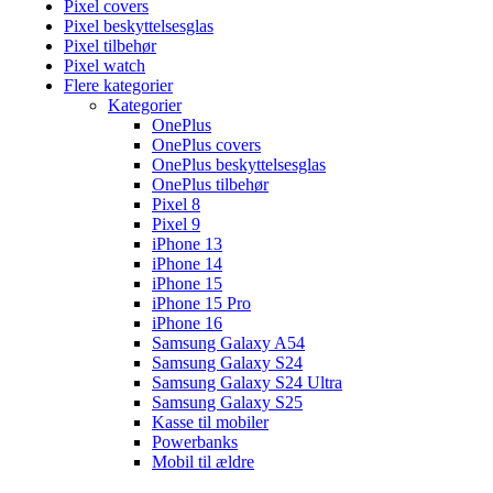
Pixel covers
Pixel beskyttelsesglas
Pixel tilbehør
Pixel watch
Flere kategorier
Kategorier
OnePlus
OnePlus covers
OnePlus beskyttelsesglas
OnePlus tilbehør
Pixel 8
Pixel 9
iPhone 13
iPhone 14
iPhone 15
iPhone 15 Pro
iPhone 16
Samsung Galaxy A54
Samsung Galaxy S24
Samsung Galaxy S24 Ultra
Samsung Galaxy S25
Kasse til mobiler
Powerbanks
Mobil til ældre