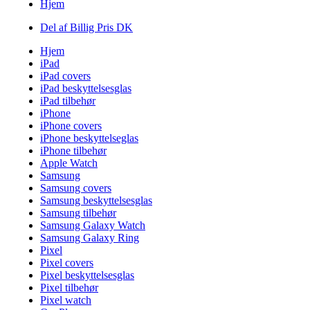
Hjem
Del af Billig Pris DK
Hjem
iPad
iPad covers
iPad beskyttelsesglas
iPad tilbehør
iPhone
iPhone covers
iPhone beskyttelseglas
iPhone tilbehør
Apple Watch
Samsung
Samsung covers
Samsung beskyttelsesglas
Samsung tilbehør
Samsung Galaxy Watch
Samsung Galaxy Ring
Pixel
Pixel covers
Pixel beskyttelsesglas
Pixel tilbehør
Pixel watch