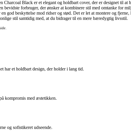
harcoal Black er et elegant og holdbart cover, der er designet til at 
 den bevidste forbruger, der ønsker at kombinere stil med omtanke for mil
r en god beskyttelse mod ridser og stød. Det er let at montere og fjerne
nlige stil samtidig med, at du bidrager til en mere bæredygtig livsstil.
side.
t har et holdbart design, der holder i lang tid.
gå på kompromis med æstetikken.
rne og sofistikeret udseende.