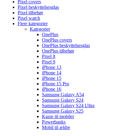
Pixel covers
Pixel beskyttelsesglas
Pixel tilbehør
Pixel watch
Flere kategorier
Kategorier
OnePlus
OnePlus covers
OnePlus beskyttelsesglas
OnePlus tilbehør
Pixel 8
Pixel 9
iPhone 13
iPhone 14
iPhone 15
iPhone 15 Pro
iPhone 16
Samsung Galaxy A54
Samsung Galaxy S24
Samsung Galaxy S24 Ultra
Samsung Galaxy S25
Kasse til mobiler
Powerbanks
Mobil til ældre