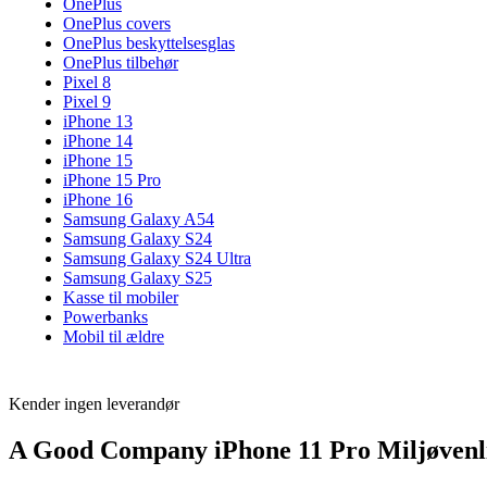
OnePlus
OnePlus covers
OnePlus beskyttelsesglas
OnePlus tilbehør
Pixel 8
Pixel 9
iPhone 13
iPhone 14
iPhone 15
iPhone 15 Pro
iPhone 16
Samsung Galaxy A54
Samsung Galaxy S24
Samsung Galaxy S24 Ultra
Samsung Galaxy S25
Kasse til mobiler
Powerbanks
Mobil til ældre
Kender ingen leverandør
A Good Company iPhone 11 Pro Miljøvenli