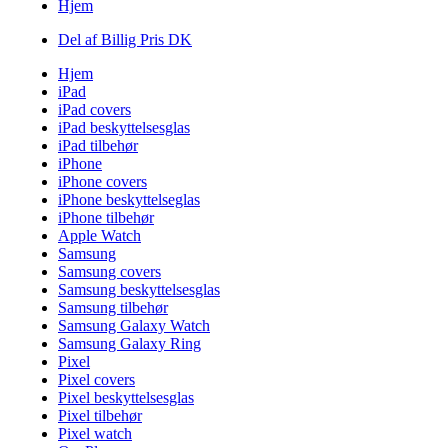
Hjem
Del af Billig Pris DK
Hjem
iPad
iPad covers
iPad beskyttelsesglas
iPad tilbehør
iPhone
iPhone covers
iPhone beskyttelseglas
iPhone tilbehør
Apple Watch
Samsung
Samsung covers
Samsung beskyttelsesglas
Samsung tilbehør
Samsung Galaxy Watch
Samsung Galaxy Ring
Pixel
Pixel covers
Pixel beskyttelsesglas
Pixel tilbehør
Pixel watch