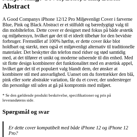
Abstract
A Good Companys iPhone 12/12 Pro Miljøvenligt Cover i farverne
Blue, Pink og Black Abstract er et stilfuldt og bæredygtigt valg til
din mobiltelefon. Dette cover er designet med fokus på både æstetik
og miljøhensyn, hvilket gør det til et ideelt tilbehør for den bevidste
forbruger. Fremstillet af 100% hørfrø, er dette cover ikke blot
holdbart og stærkt, men også et miljøvenligt alternativ til traditionelle
materialer. Det beskytter din telefon mod ridser og stød samtidig
med, at det tilfører et unikt og moderne udseende til din enhed. Med
sit flotte design kombinerer det funktionalitet med en æstetisk appel,
hvilket gør det til et populært valg blandt dem, der ønsker at
kombinere stil med ansvarlighed. Uanset om du foretrækker den blå,
pink eller sorte abstrakte variation, får du et cover, der understreger
din personlige stil uden at gå på kompromis med miljøet.
* Se den gældende produkt beskrivelse, specifikationer og pris på
leverandørens side.
Spørgsmål og svar
Er dette cover kompatibelt med både iPhone 12 og iPhone 12
Pro?