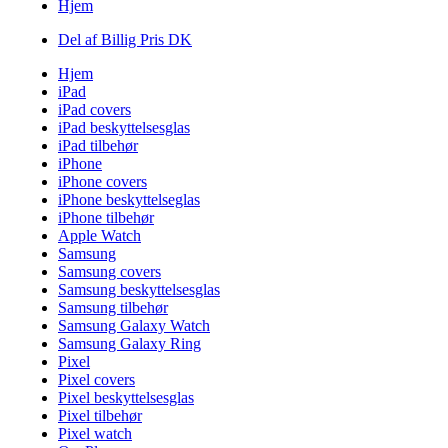
Hjem
Del af Billig Pris DK
Hjem
iPad
iPad covers
iPad beskyttelsesglas
iPad tilbehør
iPhone
iPhone covers
iPhone beskyttelseglas
iPhone tilbehør
Apple Watch
Samsung
Samsung covers
Samsung beskyttelsesglas
Samsung tilbehør
Samsung Galaxy Watch
Samsung Galaxy Ring
Pixel
Pixel covers
Pixel beskyttelsesglas
Pixel tilbehør
Pixel watch