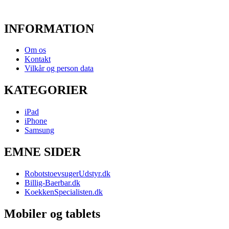
INFORMATION
Om os
Kontakt
Vilkår og person data
KATEGORIER
iPad
iPhone
Samsung
EMNE SIDER
RobotstoevsugerUdstyr.dk
Billig-Baerbar.dk
KoekkenSpecialisten.dk
Mobiler og tablets