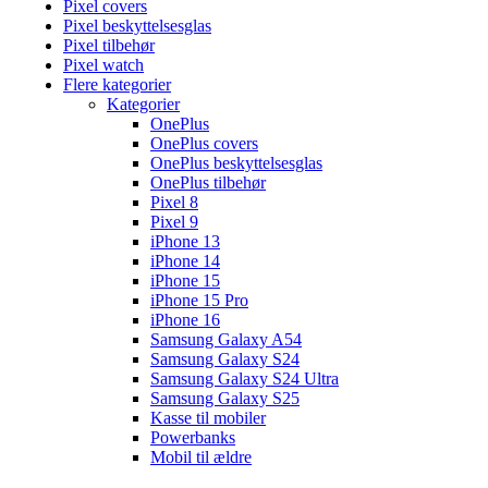
Pixel covers
Pixel beskyttelsesglas
Pixel tilbehør
Pixel watch
Flere kategorier
Kategorier
OnePlus
OnePlus covers
OnePlus beskyttelsesglas
OnePlus tilbehør
Pixel 8
Pixel 9
iPhone 13
iPhone 14
iPhone 15
iPhone 15 Pro
iPhone 16
Samsung Galaxy A54
Samsung Galaxy S24
Samsung Galaxy S24 Ultra
Samsung Galaxy S25
Kasse til mobiler
Powerbanks
Mobil til ældre