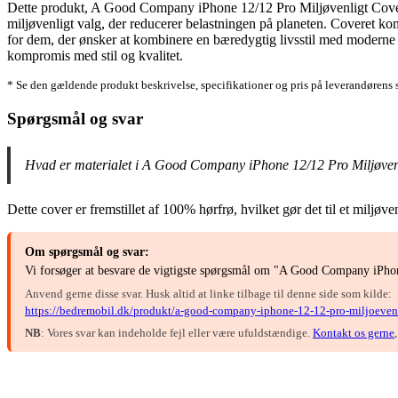
Dette produkt, A Good Company iPhone 12/12 Pro Miljøvenligt Cover i Ye
miljøvenligt valg, der reducerer belastningen på planeten. Coveret komb
for dem, der ønsker at kombinere en bæredygtig livsstil med moderne d
kompromis med stil og kvalitet.
* Se den gældende produkt beskrivelse, specifikationer og pris på leverandørens 
Spørgsmål og svar
Hvad er materialet i A Good Company iPhone 12/12 Pro Miljøven
Dette cover er fremstillet af 100% hørfrø, hvilket gør det til et miljøv
Om spørgsmål og svar:
Vi forsøger at besvare de vigtigste spørgsmål om "A Good Company iPhon
Anvend gerne disse svar. Husk altid at linke tilbage til denne side som kilde:
https://bedremobil.dk/produkt/a-good-company-iphone-12-12-pro-miljoeven
NB
: Vores svar kan indeholde fejl eller være ufuldstændige.
Kontakt os gerne