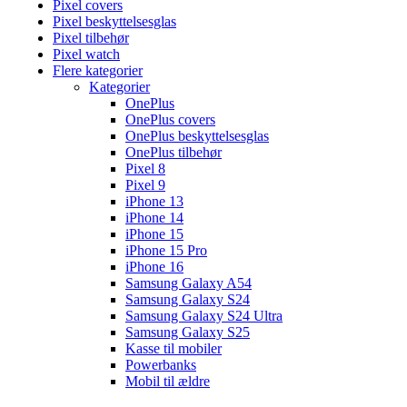
Pixel covers
Pixel beskyttelsesglas
Pixel tilbehør
Pixel watch
Flere kategorier
Kategorier
OnePlus
OnePlus covers
OnePlus beskyttelsesglas
OnePlus tilbehør
Pixel 8
Pixel 9
iPhone 13
iPhone 14
iPhone 15
iPhone 15 Pro
iPhone 16
Samsung Galaxy A54
Samsung Galaxy S24
Samsung Galaxy S24 Ultra
Samsung Galaxy S25
Kasse til mobiler
Powerbanks
Mobil til ældre