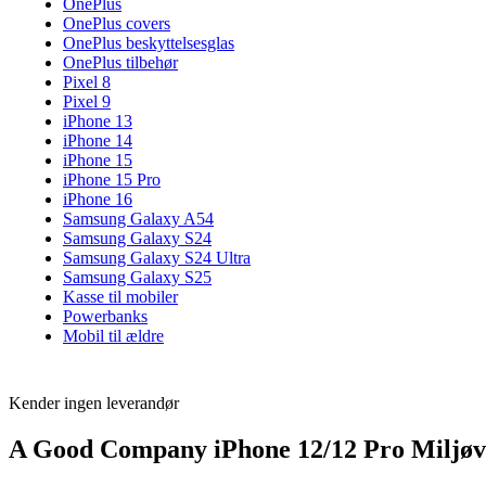
OnePlus
OnePlus covers
OnePlus beskyttelsesglas
OnePlus tilbehør
Pixel 8
Pixel 9
iPhone 13
iPhone 14
iPhone 15
iPhone 15 Pro
iPhone 16
Samsung Galaxy A54
Samsung Galaxy S24
Samsung Galaxy S24 Ultra
Samsung Galaxy S25
Kasse til mobiler
Powerbanks
Mobil til ældre
Kender ingen leverandør
A Good Company iPhone 12/12 Pro Miljøve