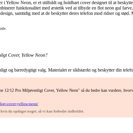
llow Neon, er et stilfuldt og holdbart cover designet til at beskytte di
inerer funktionalitet med æstetik ved at tilbyde en flot neon gul farve, 
esign, samtidig med at de beskytter deres telefon mod ridser og stød. 
side.
ligt Cover, Yellow Neon?
enligt og bæredygtigt valg. Materialet er slidstærkt og beskytter din tele
e 12/12 Pro Miljøvenligt Cover, Yellow Neon" så du bedre kan vurdere, hvorvi
ligt-cover-yellow-neon/
, hvis du opdager noget, så vi kan forbedre indholdet.