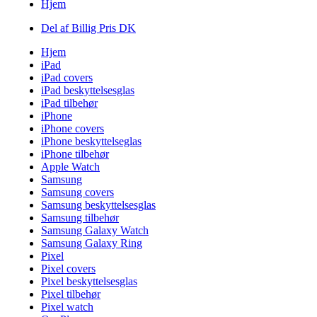
Hjem
Del af Billig Pris DK
Hjem
iPad
iPad covers
iPad beskyttelsesglas
iPad tilbehør
iPhone
iPhone covers
iPhone beskyttelseglas
iPhone tilbehør
Apple Watch
Samsung
Samsung covers
Samsung beskyttelsesglas
Samsung tilbehør
Samsung Galaxy Watch
Samsung Galaxy Ring
Pixel
Pixel covers
Pixel beskyttelsesglas
Pixel tilbehør
Pixel watch