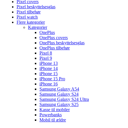
Pixel covers
Pixel beskyttelsesglas
Pixel tilbehør
Pixel watch
Flere kategorier
Kategorier
OnePlus
OnePlus covers
OnePlus beskyttelsesglas
OnePlus tilbehør
Pixel 8
Pixel 9
iPhone 13
iPhone 14
iPhone 15
iPhone 15 Pro
iPhone 16
Samsung Galaxy A54
Samsung Galaxy S24
Samsung Galaxy S24 Ultra
Samsung Galaxy S25
Kasse til mobiler
Powerbanks
Mobil til ældre