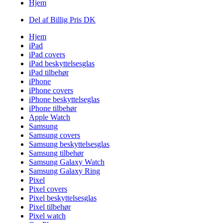
Hjem
Del af Billig Pris DK
Hjem
iPad
iPad covers
iPad beskyttelsesglas
iPad tilbehør
iPhone
iPhone covers
iPhone beskyttelseglas
iPhone tilbehør
Apple Watch
Samsung
Samsung covers
Samsung beskyttelsesglas
Samsung tilbehør
Samsung Galaxy Watch
Samsung Galaxy Ring
Pixel
Pixel covers
Pixel beskyttelsesglas
Pixel tilbehør
Pixel watch