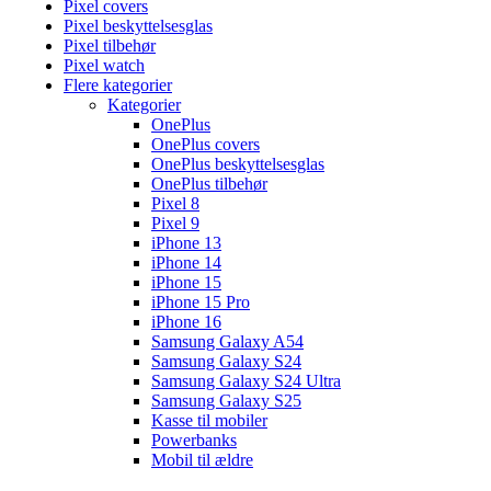
Pixel covers
Pixel beskyttelsesglas
Pixel tilbehør
Pixel watch
Flere kategorier
Kategorier
OnePlus
OnePlus covers
OnePlus beskyttelsesglas
OnePlus tilbehør
Pixel 8
Pixel 9
iPhone 13
iPhone 14
iPhone 15
iPhone 15 Pro
iPhone 16
Samsung Galaxy A54
Samsung Galaxy S24
Samsung Galaxy S24 Ultra
Samsung Galaxy S25
Kasse til mobiler
Powerbanks
Mobil til ældre