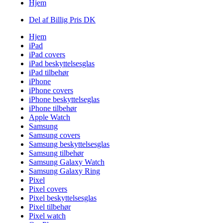
Hjem
Del af Billig Pris DK
Hjem
iPad
iPad covers
iPad beskyttelsesglas
iPad tilbehør
iPhone
iPhone covers
iPhone beskyttelseglas
iPhone tilbehør
Apple Watch
Samsung
Samsung covers
Samsung beskyttelsesglas
Samsung tilbehør
Samsung Galaxy Watch
Samsung Galaxy Ring
Pixel
Pixel covers
Pixel beskyttelsesglas
Pixel tilbehør
Pixel watch