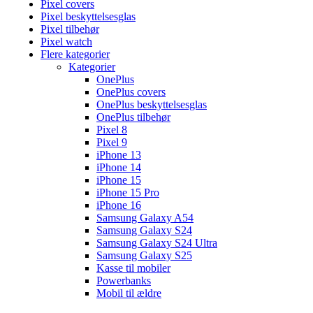
Pixel covers
Pixel beskyttelsesglas
Pixel tilbehør
Pixel watch
Flere kategorier
Kategorier
OnePlus
OnePlus covers
OnePlus beskyttelsesglas
OnePlus tilbehør
Pixel 8
Pixel 9
iPhone 13
iPhone 14
iPhone 15
iPhone 15 Pro
iPhone 16
Samsung Galaxy A54
Samsung Galaxy S24
Samsung Galaxy S24 Ultra
Samsung Galaxy S25
Kasse til mobiler
Powerbanks
Mobil til ældre