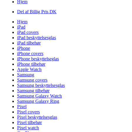
Hjem
Del af Billig Pris DK
Hjem
iPad
iPad covers
iPad beskyttelsesglas
iPad tilbehør
iPhone
iPhone covers
iPhone beskyttelseglas
iPhone tilbehør
Apple Watch
Samsung
Samsung covers
Samsung beskyttelsesglas
Samsung tilbehør
Samsung Galaxy Watch
Samsung Galaxy Ring
Pixel
Pixel covers
Pixel beskyttelsesglas
Pixel tilbehør
Pixel watch