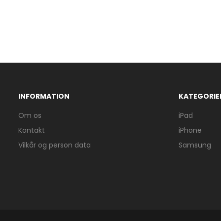
INFORMATION
KATEGORIE
Om os
iPad
Kontakt
iPhone
Vilkår og person data
Samsung