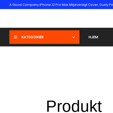
A Good Company iPhone 12 Pro Max Miljøvenligt Cover, Dusty Pi
KATEGORIER
HJEM