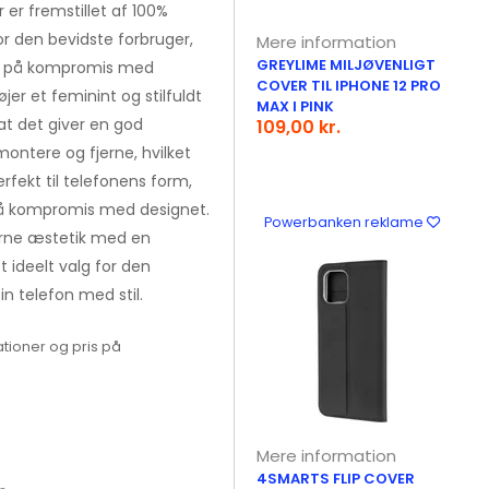
er fremstillet af 100%
 for den bevidste forbruger,
Mere information
GREYLIME MILJØVENLIGT
 gå på kompromis med
COVER TIL IPHONE 12 PRO
jer et feminint og stilfuldt
MAX I PINK
at det giver en god
109,00 kr.
montere og fjerne, hvilket
erfekt til telefonens form,
 på kompromis med designet.
Powerbanken reklame
rne æstetik med en
 et ideelt valg for den
in telefon med stil.
tioner og pris på
Mere information
4SMARTS FLIP COVER