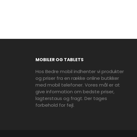
MOBILER OG TABLETS
Hos Bedre mobil indhenter vi produkter
og priser fra en række online butikker
med mobil telefoner. Vores mål er at
give information om bedste priser,
lagterstaus og fragt. Der tages
forbehold for fejl.