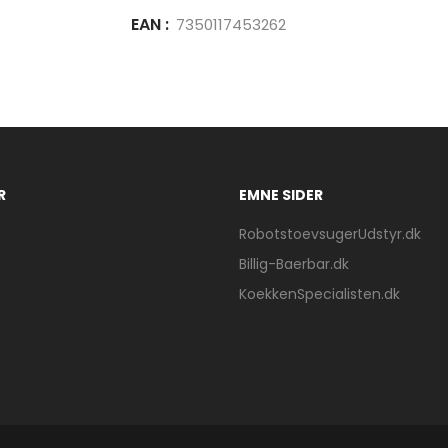
EAN :
7350117453262
R
EMNE SIDER
RobotstoevsugerUdstyr.dk
Billig-Baerbar.dk
KoekkenSpecialisten.dk