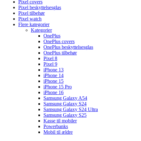
Pixel covers
Pixel beskyttelsesglas
Pixel tilbehør
Pixel watch
Flere kategorier
Kategorier
OnePlus
OnePlus covers
OnePlus beskyttelsesglas
OnePlus tilbehør
Pixel 8
Pixel 9
iPhone 13
iPhone 14
iPhone 15
iPhone 15 Pro
iPhone 16
Samsung Galaxy A54
Samsung Galaxy S24
Samsung Galaxy S24 Ultra
Samsung Galaxy S25
Kasse til mobiler
Powerbanks
Mobil til ældre