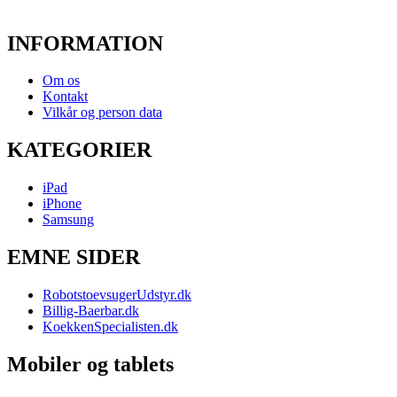
INFORMATION
Om os
Kontakt
Vilkår og person data
KATEGORIER
iPad
iPhone
Samsung
EMNE SIDER
RobotstoevsugerUdstyr.dk
Billig-Baerbar.dk
KoekkenSpecialisten.dk
Mobiler og tablets