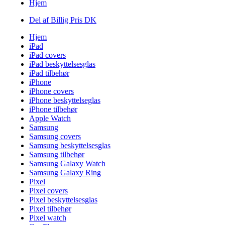
Hjem
Del af Billig Pris DK
Hjem
iPad
iPad covers
iPad beskyttelsesglas
iPad tilbehør
iPhone
iPhone covers
iPhone beskyttelseglas
iPhone tilbehør
Apple Watch
Samsung
Samsung covers
Samsung beskyttelsesglas
Samsung tilbehør
Samsung Galaxy Watch
Samsung Galaxy Ring
Pixel
Pixel covers
Pixel beskyttelsesglas
Pixel tilbehør
Pixel watch