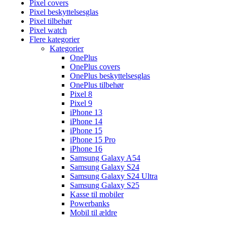
Pixel covers
Pixel beskyttelsesglas
Pixel tilbehør
Pixel watch
Flere kategorier
Kategorier
OnePlus
OnePlus covers
OnePlus beskyttelsesglas
OnePlus tilbehør
Pixel 8
Pixel 9
iPhone 13
iPhone 14
iPhone 15
iPhone 15 Pro
iPhone 16
Samsung Galaxy A54
Samsung Galaxy S24
Samsung Galaxy S24 Ultra
Samsung Galaxy S25
Kasse til mobiler
Powerbanks
Mobil til ældre