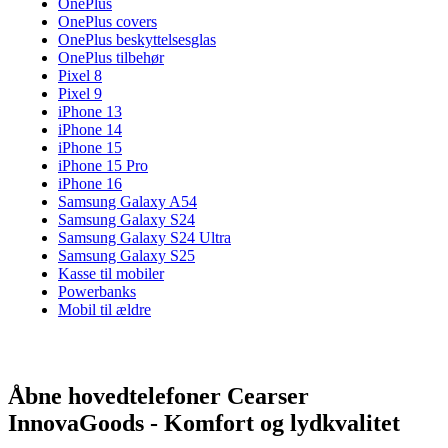
OnePlus
OnePlus covers
OnePlus beskyttelsesglas
OnePlus tilbehør
Pixel 8
Pixel 9
iPhone 13
iPhone 14
iPhone 15
iPhone 15 Pro
iPhone 16
Samsung Galaxy A54
Samsung Galaxy S24
Samsung Galaxy S24 Ultra
Samsung Galaxy S25
Kasse til mobiler
Powerbanks
Mobil til ældre
Åbne hovedtelefoner Cearser
InnovaGoods - Komfort og lydkvalitet