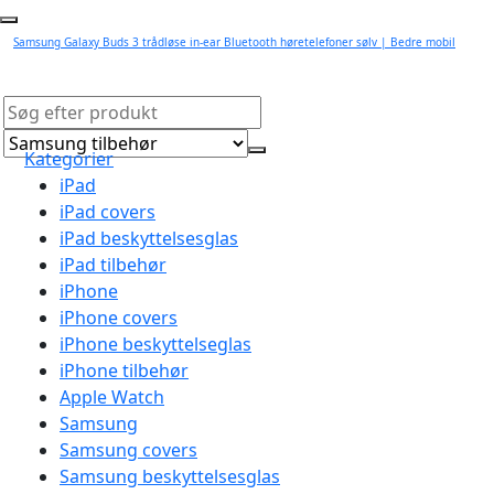
Samsung Galaxy Buds 3 trådløse in-ear Bluetooth høretelefoner sølv | Bedre mobil
Kategorier
iPad
iPad covers
iPad beskyttelsesglas
iPad tilbehør
iPhone
iPhone covers
iPhone beskyttelseglas
iPhone tilbehør
Apple Watch
Samsung
Samsung covers
Samsung beskyttelsesglas