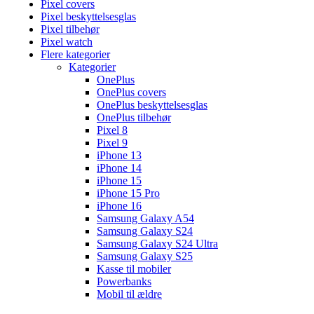
Pixel covers
Pixel beskyttelsesglas
Pixel tilbehør
Pixel watch
Flere kategorier
Kategorier
OnePlus
OnePlus covers
OnePlus beskyttelsesglas
OnePlus tilbehør
Pixel 8
Pixel 9
iPhone 13
iPhone 14
iPhone 15
iPhone 15 Pro
iPhone 16
Samsung Galaxy A54
Samsung Galaxy S24
Samsung Galaxy S24 Ultra
Samsung Galaxy S25
Kasse til mobiler
Powerbanks
Mobil til ældre