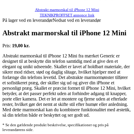
Abstrakt marmorskal til iPhone 12 Mini
TEKNIKPROFFSET annonce link
På lager ved en leverandør
Nedsat ved en leverandør
Abstrakt marmorskal til iPhone 12 Mini
Pris:
19,00 kr.
Abstrakt marmorskal til iPhone 12 Mini fra mærket Generic er
designet til at beskytte din telefon samtidig med at give den et
elegant og unikt udseende. Skallet er lavet af holdbart materiale, der
sikrer mod ridser, stød og daglig slitage, hvilket hjælper med at
forlænge din telefons levetid. Det abstrakte marmormønster tilfører
et sofistikeret præg, der skiller sig ud og giver din iPhone et
personligt præg. Skallet er præcist formet til iPhone 12 Mini, hvilket
betyder, at det passer perfekt uden at forhindre adgang til knapper,
porte eller kamera. Det er let at montere og fjerne uden at efterlade
rester, hvilket gør det nemt at skifte stil efter humør eller anledning.
Med dette marmorskal kan du kombinere funktionalitet med æstetik,
så din telefon både er beskyttet og ser godt ud.
* Se den gældende produkt beskrivelse, specifikationer og pris på
leverandørens side.