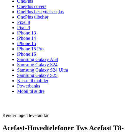
OnePlus
OnePlus covers
OnePlus beskyttelsesglas
OnePlus tilbehør
Pixel 8
Pixel 9
iPhone 13
iPhone 14
iPhone 15
iPhone 15 Pro
iPhone 16
Samsung Galaxy A54
Samsung Galaxy S24
Samsung Galaxy S24 Ultra
Samsung Galaxy S25
Kasse til mobiler
Powerbanks
Mobil til ældre
Kender ingen leverandør
Acefast-Hovedtelefoner Tws Acefast T8-