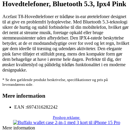
Hovedtelefoner, Bluetooth 5.3, Ipx4 Pink
Acefast T8-Hovedtelefoner er trådløse in-ear øretelefoner designet
til at give en problemfri lydoplevelse. Med Bluetooth 5.3-teknologi
sikrer de hurtig og stabil forbindelse til din mobiltelefon, hvilket gør
det nemt at streame musik, foretage opkald eller bruge
stemmeassistenter uden afbrydelser. Den IPX4-ratede beskyttelse
betyder, at de er modstandsdygtige over for sved og let regn, hvilket
gør dem ideelle til træning og udendørs aktiviteter. Den elegante
pink farve tilføjer et stilfuldt præg, mens den kompakte form gør
dem behagelige at have i ørerne hele dagen. Perfekte til dig, der
ønsker kvalitetslyd og pålidelig trådløs funktionalitet i en moderne
designpakke.
* Se den gældende produkt beskrivelse, specifikationer og pris på
leverandørens side.
Mere information
EAN :
6974316282242
Proshop reklame
Mere information