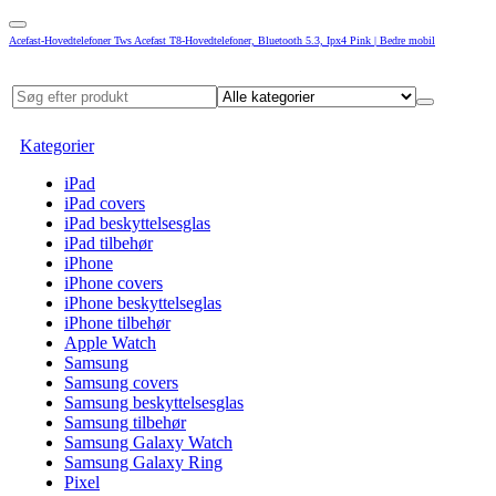
Acefast-Hovedtelefoner Tws Acefast T8-Hovedtelefoner, Bluetooth 5.3, Ipx4 Pink | Bedre mobil
Kategorier
iPad
iPad covers
iPad beskyttelsesglas
iPad tilbehør
iPhone
iPhone covers
iPhone beskyttelseglas
iPhone tilbehør
Apple Watch
Samsung
Samsung covers
Samsung beskyttelsesglas
Samsung tilbehør
Samsung Galaxy Watch
Samsung Galaxy Ring
Pixel