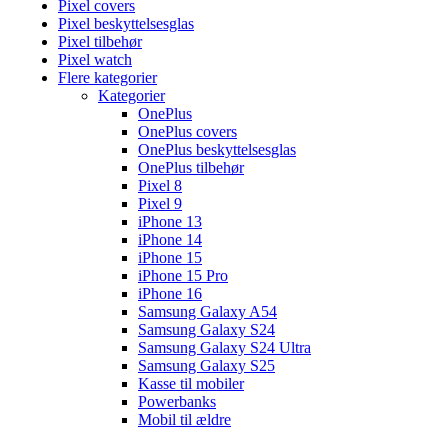
Pixel covers
Pixel beskyttelsesglas
Pixel tilbehør
Pixel watch
Flere kategorier
Kategorier
OnePlus
OnePlus covers
OnePlus beskyttelsesglas
OnePlus tilbehør
Pixel 8
Pixel 9
iPhone 13
iPhone 14
iPhone 15
iPhone 15 Pro
iPhone 16
Samsung Galaxy A54
Samsung Galaxy S24
Samsung Galaxy S24 Ultra
Samsung Galaxy S25
Kasse til mobiler
Powerbanks
Mobil til ældre