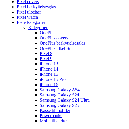
Pixel covers
Pixel beskyttelsesglas
Pixel tilbehør
Pixel watch
Flere kategorier
Kategorier
OnePlus
OnePlus covers
OnePlus beskyttelsesglas
OnePlus tilbehør
Pixel 8
Pixel 9
iPhone 13
iPhone 14
iPhone 15
iPhone 15 Pro
iPhone 16
Samsung Galaxy A54
Samsung Galaxy S24
Samsung Galaxy S24 Ultra
Samsung Galaxy S25
Kasse til mobiler
Powerbanks
Mobil til ældre