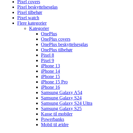
Pixel covers
Pixel beskyttelsesglas
Pixel tilbehør
Pixel watch
Flere kategorier
Kategorier
OnePlus
OnePlus covers
OnePlus beskyttelsesglas
OnePlus tilbehør
Pixel 8
Pixel 9
iPhone 13
iPhone 14
iPhone 15
iPhone 15 Pro
iPhone 16
Samsung Galaxy A54
Samsung Galaxy S24
Samsung Galaxy S24 Ultra
Samsung Galaxy S25
Kasse til mobiler
Powerbanks
Mobil til ældre