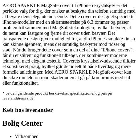
AERO SPARKLE MagSafe-cover til iPhone i krystalsølv er det
perfekte valg for dig, der ønsker at beskytte din telefon samtidig med
at bevare dens elegante udseende. Dette cover er designet specielt til
iPhone-modeller med en skærmstørrelse på 6,3 tommer og passer
problemfrit sammen med MagSafe-teknologien, hvilket betyder, at
du nemt kan fastgøre og fjerne dit cover uden besvær. Det
transparente design giver mulighed for, at din iPhones smukke finish
kan skinne igennem, mens det samtidig beskytter mod ridser og
stød. Når du bruger dette cover som en del af dine "iPhone covers",
får du et stilrent og funktionelt tilbehør, der kombinerer moderne
teknologi med elegant æstetik. Coverets krystalsølv-udseende tilføjer
et sofistikeret præg, hvilket gør det ideelt til både hverdag og mere
formelle anledninger. Med AERO SPARKLE MagSafe-cover kan
du sikre din telefon mod skader uden at gå på kompromis med stil
eller funktionalitet.
* Se den gældende produkt beskrivelse, specifikationer og pris på
leverandørens side.
Køb hos leverandør
Bolig Center
Virksomhed