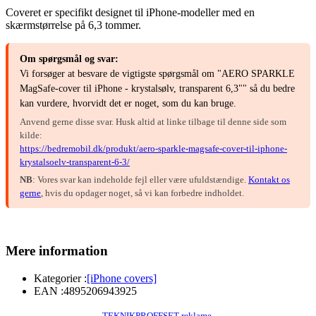
Coveret er specifikt designet til iPhone-modeller med en
skærmstørrelse på 6,3 tommer.
Om spørgsmål og svar:
Vi forsøger at besvare de vigtigste spørgsmål om "AERO SPARKLE
MagSafe-cover til iPhone - krystalsølv, transparent 6,3"" så du bedre
kan vurdere, hvorvidt det er noget, som du kan bruge.
Anvend gerne disse svar. Husk altid at linke tilbage til denne side som
kilde:
https://bedremobil.dk/produkt/aero-sparkle-magsafe-cover-til-iphone-
krystalsoelv-transparent-6-3/
NB
: Vores svar kan indeholde fejl eller være ufuldstændige.
Kontakt os
gerne
, hvis du opdager noget, så vi kan forbedre indholdet.
Mere information
Kategorier :
[iPhone covers]
EAN :
4895206943925
TEKNIKPROFFSET reklame