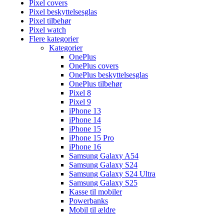
Pixel covers
Pixel beskyttelsesglas
Pixel tilbehør
Pixel watch
Flere kategorier
Kategorier
OnePlus
OnePlus covers
OnePlus beskyttelsesglas
OnePlus tilbehør
Pixel 8
Pixel 9
iPhone 13
iPhone 14
iPhone 15
iPhone 15 Pro
iPhone 16
Samsung Galaxy A54
Samsung Galaxy S24
Samsung Galaxy S24 Ultra
Samsung Galaxy S25
Kasse til mobiler
Powerbanks
Mobil til ældre