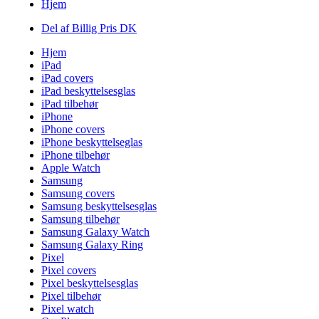
Hjem
Del af Billig Pris DK
Hjem
iPad
iPad covers
iPad beskyttelsesglas
iPad tilbehør
iPhone
iPhone covers
iPhone beskyttelseglas
iPhone tilbehør
Apple Watch
Samsung
Samsung covers
Samsung beskyttelsesglas
Samsung tilbehør
Samsung Galaxy Watch
Samsung Galaxy Ring
Pixel
Pixel covers
Pixel beskyttelsesglas
Pixel tilbehør
Pixel watch