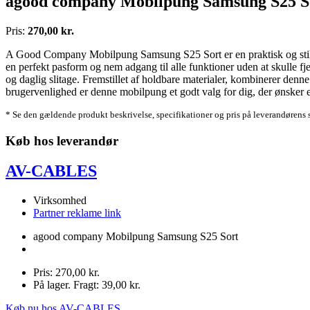
agood company Mobilpung Samsung S25 S
Pris:
270,00 kr.
A Good Company Mobilpung Samsung S25 Sort er en praktisk og stilfuld
en perfekt pasform og nem adgang til alle funktioner uden at skulle fje
og daglig slitage. Fremstillet af holdbare materialer, kombinerer den
brugervenlighed er denne mobilpung et godt valg for dig, der ønsker e
* Se den gældende produkt beskrivelse, specifikationer og pris på leverandørens 
Køb hos leverandør
AV-CABLES
Virksomhed
Partner reklame link
agood company Mobilpung Samsung S25 Sort
Pris: 270,00 kr.
På lager. Fragt: 39,00 kr.
Køb nu hos AV-CABLES