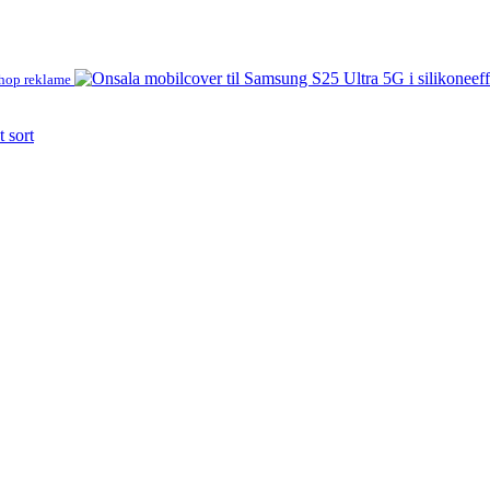
hop reklame
 sort