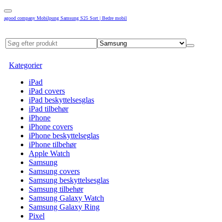
agood company Mobilpung Samsung S25 Sort | Bedre mobil
Kategorier
iPad
iPad covers
iPad beskyttelsesglas
iPad tilbehør
iPhone
iPhone covers
iPhone beskyttelseglas
iPhone tilbehør
Apple Watch
Samsung
Samsung covers
Samsung beskyttelsesglas
Samsung tilbehør
Samsung Galaxy Watch
Samsung Galaxy Ring
Pixel