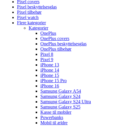
Pixel covers
Pixel beskyttelsesglas
Pixel tilbehør
Pixel watch
Flere kategorier
Kategorier
OnePlus
OnePlus covers
OnePlus beskyttelsesglas
OnePlus tilbehør
Pixel 8
Pixel 9
iPhone 13
iPhone 14
iPhone 15
iPhone 15 Pro
iPhone 16
Samsung Galaxy A54
Samsung Galaxy S24
Samsung Galaxy S24 Ultra
Samsung Galaxy S25
Kasse til mobiler
Powerbanks
Mobil til ældre