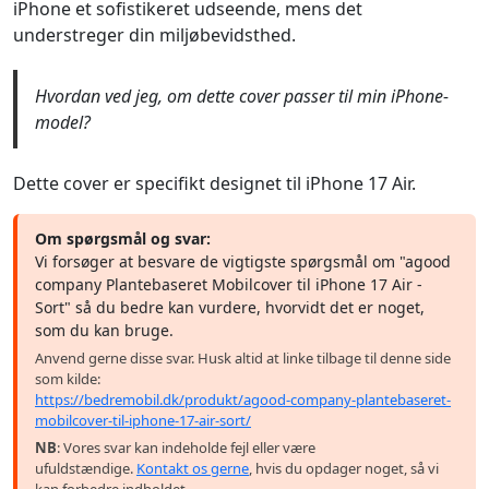
iPhone et sofistikeret udseende, mens det
understreger din miljøbevidsthed.
Hvordan ved jeg, om dette cover passer til min iPhone-
model?
Dette cover er specifikt designet til iPhone 17 Air.
Om spørgsmål og svar:
Vi forsøger at besvare de vigtigste spørgsmål om "agood
company Plantebaseret Mobilcover til iPhone 17 Air -
Sort" så du bedre kan vurdere, hvorvidt det er noget,
som du kan bruge.
Anvend gerne disse svar. Husk altid at linke tilbage til denne side
som kilde:
https://bedremobil.dk/produkt/agood-company-plantebaseret-
mobilcover-til-iphone-17-air-sort/
NB
: Vores svar kan indeholde fejl eller være
ufuldstændige.
Kontakt os gerne
, hvis du opdager noget, så vi
kan forbedre indholdet.