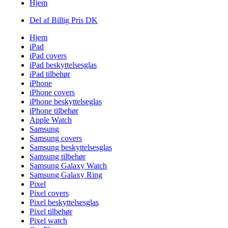
Hjem
Del af Billig Pris DK
Hjem
iPad
iPad covers
iPad beskyttelsesglas
iPad tilbehør
iPhone
iPhone covers
iPhone beskyttelseglas
iPhone tilbehør
Apple Watch
Samsung
Samsung covers
Samsung beskyttelsesglas
Samsung tilbehør
Samsung Galaxy Watch
Samsung Galaxy Ring
Pixel
Pixel covers
Pixel beskyttelsesglas
Pixel tilbehør
Pixel watch