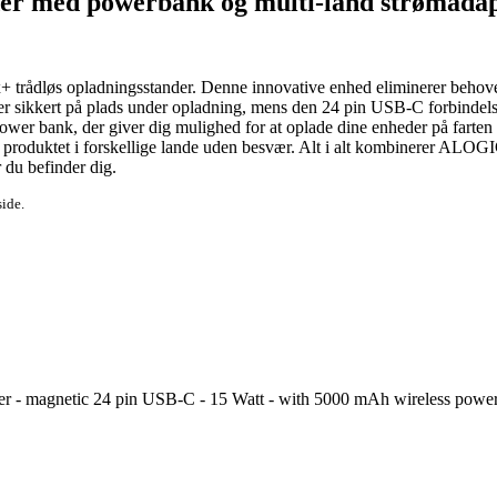
er med powerbank og multi-land strømada
ådløs opladningsstander. Denne innovative enhed eliminerer behovet f
er sikkert på plads under opladning, mens den 24 pin USB-C forbindelse 
wer bank, der giver dig mulighed for at oplade dine enheder på farten
 produktet i forskellige lande uden besvær. Alt i alt kombinerer ALOG
r du befinder dig.
side.
r - magnetic 24 pin USB-C - 15 Watt - with 5000 mAh wireless power