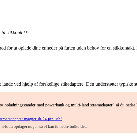
il stikkontakt?
 for at oplade dine enheder på farten uden behov for en stikkontakt. D
e lande ved hjælp af forskellige stikadaptere. Den understøtter typiske
øs opladningsstander med powerbank og multi-land strømadapter" så du bedre k
-stroemadapter-magnetisk-24-pin-usb/
, hvis du opdager noget, så vi kan forbedre indholdet.