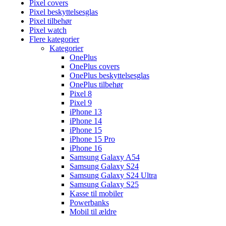
Pixel covers
Pixel beskyttelsesglas
Pixel tilbehør
Pixel watch
Flere kategorier
Kategorier
OnePlus
OnePlus covers
OnePlus beskyttelsesglas
OnePlus tilbehør
Pixel 8
Pixel 9
iPhone 13
iPhone 14
iPhone 15
iPhone 15 Pro
iPhone 16
Samsung Galaxy A54
Samsung Galaxy S24
Samsung Galaxy S24 Ultra
Samsung Galaxy S25
Kasse til mobiler
Powerbanks
Mobil til ældre