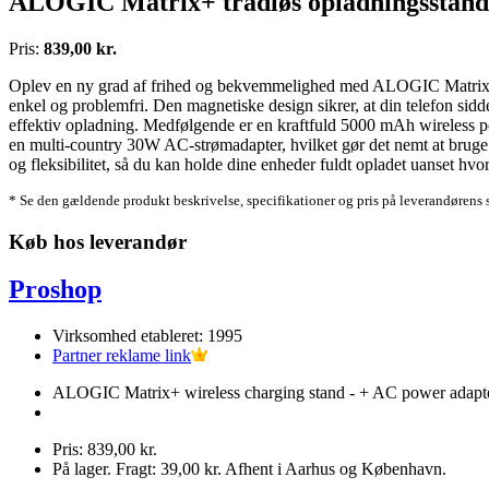
ALOGIC Matrix+ trådløs opladningsstand
Pris:
839,00 kr.
Oplev en ny grad af frihed og bekvemmelighed med ALOGIC Matrix+ tr
enkel og problemfri. Den magnetiske design sikrer, at din telefon sidd
effektiv opladning. Medfølgende er en kraftfuld 5000 mAh wireless po
en multi-country 30W AC-strømadapter, hvilket gør det nemt at bruge
og fleksibilitet, så du kan holde dine enheder fuldt opladet uanset hvo
* Se den gældende produkt beskrivelse, specifikationer og pris på leverandørens 
Køb hos leverandør
Proshop
Virksomhed etableret: 1995
Partner reklame link
ALOGIC Matrix+ wireless charging stand - + AC power adapte
Pris: 839,00 kr.
På lager. Fragt: 39,00 kr. Afhent i Aarhus og København.