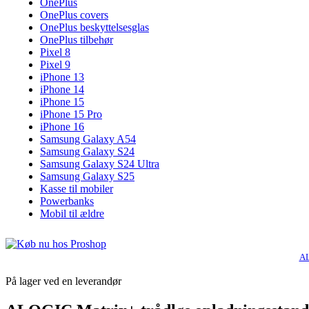
OnePlus
OnePlus covers
OnePlus beskyttelsesglas
OnePlus tilbehør
Pixel 8
Pixel 9
iPhone 13
iPhone 14
iPhone 15
iPhone 15 Pro
iPhone 16
Samsung Galaxy A54
Samsung Galaxy S24
Samsung Galaxy S24 Ultra
Samsung Galaxy S25
Kasse til mobiler
Powerbanks
Mobil til ældre
AL
På lager ved en leverandør