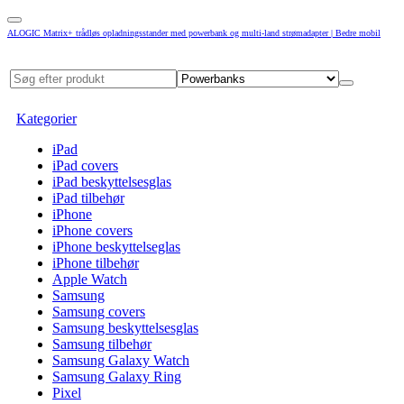
ALOGIC Matrix+ trådløs opladningsstander med powerbank og multi-land strømadapter | Bedre mobil
Kategorier
iPad
iPad covers
iPad beskyttelsesglas
iPad tilbehør
iPhone
iPhone covers
iPhone beskyttelseglas
iPhone tilbehør
Apple Watch
Samsung
Samsung covers
Samsung beskyttelsesglas
Samsung tilbehør
Samsung Galaxy Watch
Samsung Galaxy Ring
Pixel