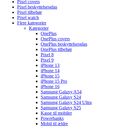
Pixel covers
Pixel beskyttelsesglas
Pixel tilbehør
Pixel watch
Flere kategorier
Kategorier
OnePlus
OnePlus covers
OnePlus beskyttelsesglas
OnePlus tilbehør
Pixel 8
Pixel 9
iPhone 13
iPhone 14
iPhone 15
iPhone 15 Pro
iPhone 16
Samsung Galaxy A54
Samsung Galaxy S24
Samsung Galaxy S24 Ultra
Samsung Galaxy S25
Kasse til mobiler
Powerbanks
Mobil til ældre