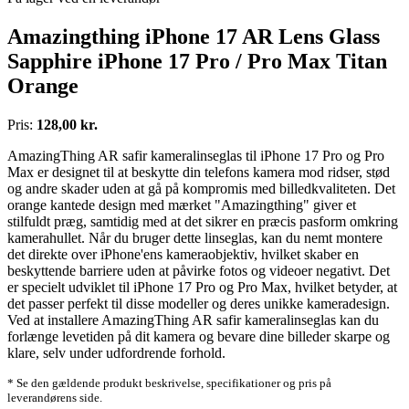
Amazingthing iPhone 17 AR Lens Glass
Sapphire iPhone 17 Pro / Pro Max Titan
Orange
Pris:
128,00 kr.
AmazingThing AR safir kameralinseglas til iPhone 17 Pro og Pro
Max er designet til at beskytte din telefons kamera mod ridser, stød
og andre skader uden at gå på kompromis med billedkvaliteten. Det
orange kantede design med mærket "Amazingthing" giver et
stilfuldt præg, samtidig med at det sikrer en præcis pasform omkring
kamerahullet. Når du bruger dette linseglas, kan du nemt montere
det direkte over iPhone'ens kameraobjektiv, hvilket skaber en
beskyttende barriere uden at påvirke fotos og videoer negativt. Det
er specielt udviklet til iPhone 17 Pro og Pro Max, hvilket betyder, at
det passer perfekt til disse modeller og deres unikke kameradesign.
Ved at installere AmazingThing AR safir kameralinseglas kan du
forlænge levetiden på dit kamera og bevare dine billeder skarpe og
klare, selv under udfordrende forhold.
* Se den gældende produkt beskrivelse, specifikationer og pris på
leverandørens side.