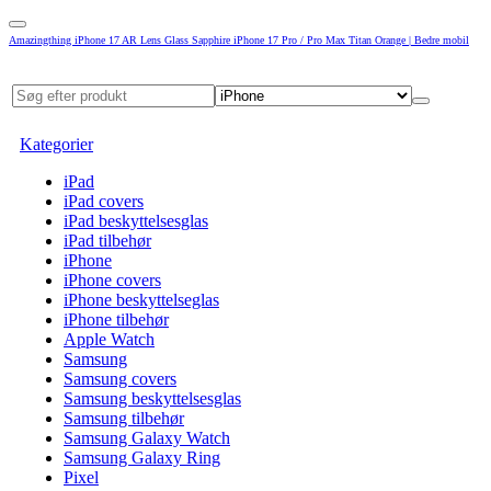
Amazingthing iPhone 17 AR Lens Glass Sapphire iPhone 17 Pro / Pro Max Titan Orange | Bedre mobil
Kategorier
iPad
iPad covers
iPad beskyttelsesglas
iPad tilbehør
iPhone
iPhone covers
iPhone beskyttelseglas
iPhone tilbehør
Apple Watch
Samsung
Samsung covers
Samsung beskyttelsesglas
Samsung tilbehør
Samsung Galaxy Watch
Samsung Galaxy Ring
Pixel