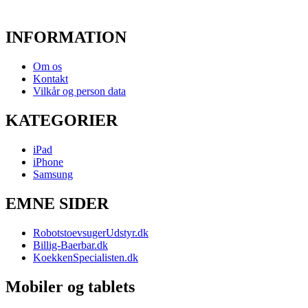
INFORMATION
Om os
Kontakt
Vilkår og person data
KATEGORIER
iPad
iPhone
Samsung
EMNE SIDER
RobotstoevsugerUdstyr.dk
Billig-Baerbar.dk
KoekkenSpecialisten.dk
Mobiler og tablets