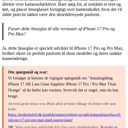
direkte over kameraobjektivet. Bare sørg for, at området er rent og
tørt, og placer linseglasset forsigtigt over kamerahullet, hvor det vil
sidde præcist takket være den skræddersyede pasform.
Passer dette linseglas til alle versioner af iPhone 17 Pro og
Pro Max?
Ja, dette linseglas er specielt udviklet til iPhone 17 Pro og Pro Max,
hvilket sikrer en perfekt pasform til disse modeller og deres unikke
kameradesign.
Om spørgsmål og svar:
Vi forsøger at besvare de vigtigste spørgsmål om "Amazingthing
iPhone 17 AR Lens Glass Sapphire iPhone 17 Pro / Pro Max Titan
Orange" så du bedre kan vurdere, hvorvidt det er noget, som du kan
bruge.
Anvend gerne disse svar. Husk altid at linke tilbage til denne side som
kilde:
https://bedremobil.dk/produkt/amazingthing-ar-safir-kameralinseglas-til-
iphone-17-pro-pro-max-med-orange-kant/
NB
: Vores svar kan indeholde fejl eller være ufuldstændige.
Kontakt os