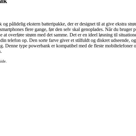
ak
pålidelig ekstern batteripakke, der er designet til at give ekstra strø
e smartphones flere gange, før den selv skal genoplades. Når du bruger 
t overføre strøm med det samme. Det er en ideel løsning til situationer
din telefon op. Den sorte farve giver et stilfuldt og diskret udseende, 
g. Denne type powerbank er kompatibel med de fleste mobiltelefoner og 
.
side.