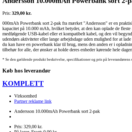
Andersson 10.000mAh Powerbank sort 2-p
Pris:
329,00 kr.
000mAh Powerbank sort 2-pak fra mærket "Andersson" er en praktisk og 
kapacitet på 10.000 mAh, hvilket betyder, at den kan oplade de flest
medfølgende USB-kabel eller et kompatibelt kabel, og den vil begynde a
udendørs aktiviteter eller lange arbejdsdage uden mulighed for at lade 
du kan have en powerbank klar til brug, mens den anden er i opladnin
tilbehør for alle, der ønsker at holde deres enheder kørende hele dagen
* Se den gældende produkt beskrivelse, specifikationer og pris på leverandørens 
Køb hos leverandør
KOMPLETT
Virksomhed
Partner reklame link
Andersson 10.000mAh Powerbank sort 2-pak
Pris: 329,00 kr.
På lager. Fragt: 0,00 kr.