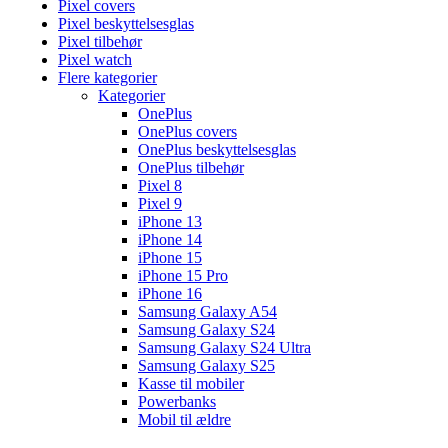
Pixel covers
Pixel beskyttelsesglas
Pixel tilbehør
Pixel watch
Flere kategorier
Kategorier
OnePlus
OnePlus covers
OnePlus beskyttelsesglas
OnePlus tilbehør
Pixel 8
Pixel 9
iPhone 13
iPhone 14
iPhone 15
iPhone 15 Pro
iPhone 16
Samsung Galaxy A54
Samsung Galaxy S24
Samsung Galaxy S24 Ultra
Samsung Galaxy S25
Kasse til mobiler
Powerbanks
Mobil til ældre