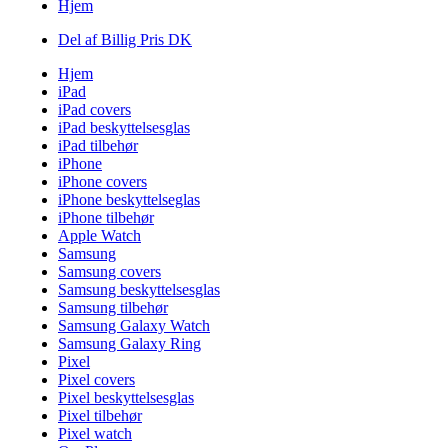
Hjem
Del af Billig Pris DK
Hjem
iPad
iPad covers
iPad beskyttelsesglas
iPad tilbehør
iPhone
iPhone covers
iPhone beskyttelseglas
iPhone tilbehør
Apple Watch
Samsung
Samsung covers
Samsung beskyttelsesglas
Samsung tilbehør
Samsung Galaxy Watch
Samsung Galaxy Ring
Pixel
Pixel covers
Pixel beskyttelsesglas
Pixel tilbehør
Pixel watch