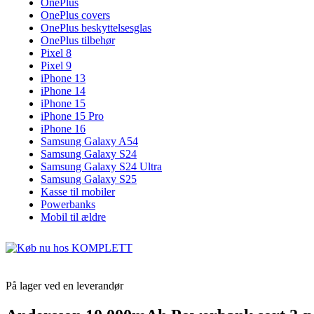
OnePlus
OnePlus covers
OnePlus beskyttelsesglas
OnePlus tilbehør
Pixel 8
Pixel 9
iPhone 13
iPhone 14
iPhone 15
iPhone 15 Pro
iPhone 16
Samsung Galaxy A54
Samsung Galaxy S24
Samsung Galaxy S24 Ultra
Samsung Galaxy S25
Kasse til mobiler
Powerbanks
Mobil til ældre
På lager ved en leverandør