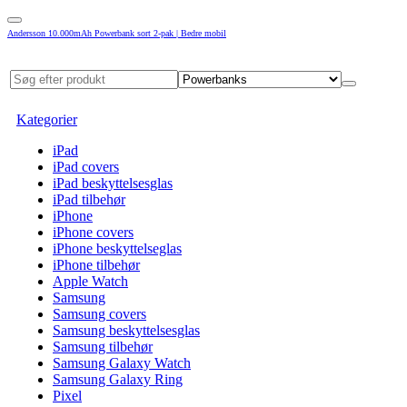
Andersson 10.000mAh Powerbank sort 2-pak | Bedre mobil
Kategorier
iPad
iPad covers
iPad beskyttelsesglas
iPad tilbehør
iPhone
iPhone covers
iPhone beskyttelseglas
iPhone tilbehør
Apple Watch
Samsung
Samsung covers
Samsung beskyttelsesglas
Samsung tilbehør
Samsung Galaxy Watch
Samsung Galaxy Ring
Pixel