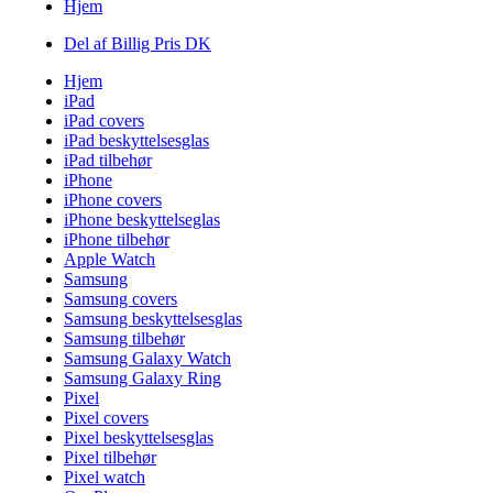
Hjem
Del af Billig Pris DK
Hjem
iPad
iPad covers
iPad beskyttelsesglas
iPad tilbehør
iPhone
iPhone covers
iPhone beskyttelseglas
iPhone tilbehør
Apple Watch
Samsung
Samsung covers
Samsung beskyttelsesglas
Samsung tilbehør
Samsung Galaxy Watch
Samsung Galaxy Ring
Pixel
Pixel covers
Pixel beskyttelsesglas
Pixel tilbehør
Pixel watch