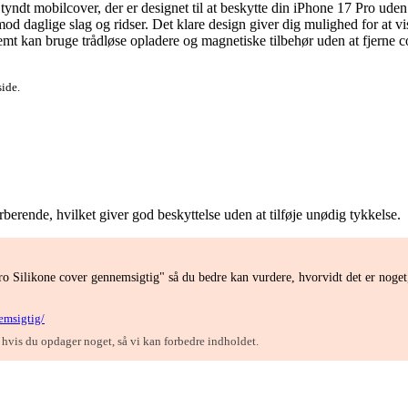
ndt mobilcover, der er designet til at beskytte din iPhone 17 Pro uden a
 mod daglige slag og ridser. Det klare design giver dig mulighed for at v
t kan bruge trådløse opladere og magnetiske tilbehør uden at fjerne cove
side.
berende, hvilket giver god beskyttelse uden at tilføje unødig tykkelse.
o Silikone cover gennemsigtig" så du bedre kan vurdere, hvorvidt det er noge
emsigtig/
, hvis du opdager noget, så vi kan forbedre indholdet.