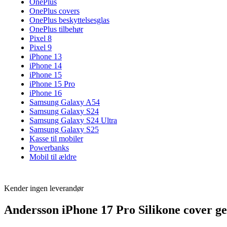
OnePlus
OnePlus covers
OnePlus beskyttelsesglas
OnePlus tilbehør
Pixel 8
Pixel 9
iPhone 13
iPhone 14
iPhone 15
iPhone 15 Pro
iPhone 16
Samsung Galaxy A54
Samsung Galaxy S24
Samsung Galaxy S24 Ultra
Samsung Galaxy S25
Kasse til mobiler
Powerbanks
Mobil til ældre
Kender ingen leverandør
Andersson iPhone 17 Pro Silikone cover g