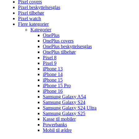
Pixel covers
Pixel beskyttelsesglas
Pixel tilbehør
Pixel watch
Flere kategorier
Kategorier
OnePlus
OnePlus covers
OnePlus beskyttelsesglas
OnePlus tilbehør
Pixel 8
Pixel 9
iPhone 13
iPhone 14
iPhone 15
iPhone 15 Pro
iPhone 16
Samsung Galaxy A54
Samsung Galaxy S24
Samsung Galaxy S24 Ultra
Samsung Galaxy S25
Kasse til mobiler
Powerbanks
Mobil til ældre