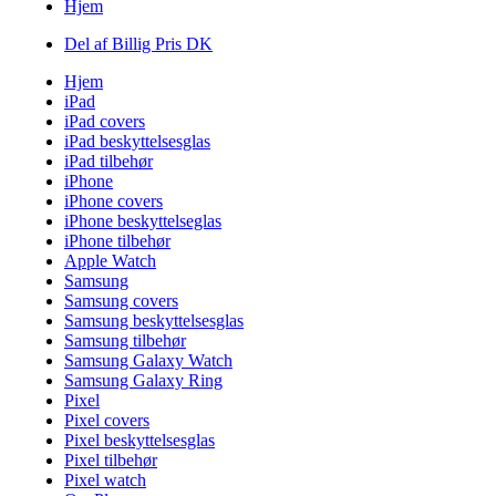
Hjem
Del af Billig Pris DK
Hjem
iPad
iPad covers
iPad beskyttelsesglas
iPad tilbehør
iPhone
iPhone covers
iPhone beskyttelseglas
iPhone tilbehør
Apple Watch
Samsung
Samsung covers
Samsung beskyttelsesglas
Samsung tilbehør
Samsung Galaxy Watch
Samsung Galaxy Ring
Pixel
Pixel covers
Pixel beskyttelsesglas
Pixel tilbehør
Pixel watch