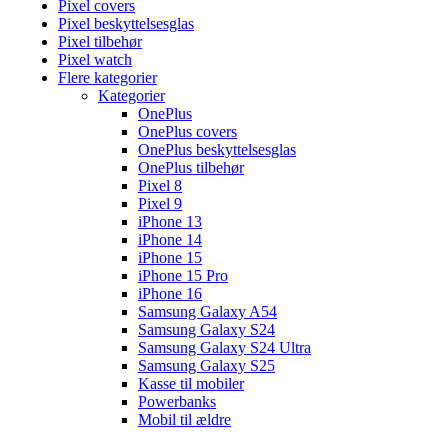
Pixel covers
Pixel beskyttelsesglas
Pixel tilbehør
Pixel watch
Flere kategorier
Kategorier
OnePlus
OnePlus covers
OnePlus beskyttelsesglas
OnePlus tilbehør
Pixel 8
Pixel 9
iPhone 13
iPhone 14
iPhone 15
iPhone 15 Pro
iPhone 16
Samsung Galaxy A54
Samsung Galaxy S24
Samsung Galaxy S24 Ultra
Samsung Galaxy S25
Kasse til mobiler
Powerbanks
Mobil til ældre