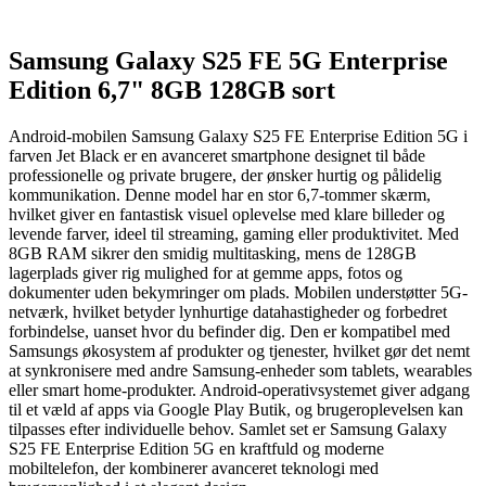
Samsung Galaxy S25 FE 5G Enterprise
Edition 6,7" 8GB 128GB sort
Android-mobilen Samsung Galaxy S25 FE Enterprise Edition 5G i
farven Jet Black er en avanceret smartphone designet til både
professionelle og private brugere, der ønsker hurtig og pålidelig
kommunikation. Denne model har en stor 6,7-tommer skærm,
hvilket giver en fantastisk visuel oplevelse med klare billeder og
levende farver, ideel til streaming, gaming eller produktivitet. Med
8GB RAM sikrer den smidig multitasking, mens de 128GB
lagerplads giver rig mulighed for at gemme apps, fotos og
dokumenter uden bekymringer om plads. Mobilen understøtter 5G-
netværk, hvilket betyder lynhurtige datahastigheder og forbedret
forbindelse, uanset hvor du befinder dig. Den er kompatibel med
Samsungs økosystem af produkter og tjenester, hvilket gør det nemt
at synkronisere med andre Samsung-enheder som tablets, wearables
eller smart home-produkter. Android-operativsystemet giver adgang
til et væld af apps via Google Play Butik, og brugeroplevelsen kan
tilpasses efter individuelle behov. Samlet set er Samsung Galaxy
S25 FE Enterprise Edition 5G en kraftfuld og moderne
mobiltelefon, der kombinerer avanceret teknologi med