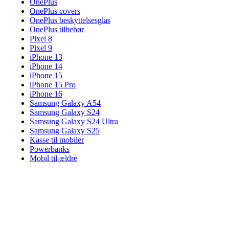
OnePlus
OnePlus covers
OnePlus beskyttelsesglas
OnePlus tilbehør
Pixel 8
Pixel 9
iPhone 13
iPhone 14
iPhone 15
iPhone 15 Pro
iPhone 16
Samsung Galaxy A54
Samsung Galaxy S24
Samsung Galaxy S24 Ultra
Samsung Galaxy S25
Kasse til mobiler
Powerbanks
Mobil til ældre