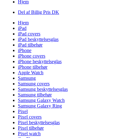
Hjem
Del af Billig Pris DK
Hjem
iPad
iPad covers
iPad beskyttelsesglas
iPad tilbehør
iPhone
iPhone covers
iPhone beskyttelseglas
iPhone tilbehør
Apple Watch
Samsung
Samsung covers
Samsung beskyttelsesglas
Samsung tilbehør
Samsung Galaxy Watch
Samsung Galaxy Ring
Pixel
Pixel covers
Pixel beskyttelsesglas
Pixel tilbehør
Pixel watch