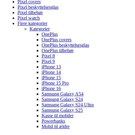
Pixel covers
Pixel beskyttelsesglas
Pixel tilbehør
Pixel watch
Flere kategorier
Kategorier
OnePlus
OnePlus covers
OnePlus beskyttelsesglas
OnePlus tilbehør
Pixel 8
Pixel 9
iPhone 13
iPhone 14
iPhone 15
iPhone 15 Pro
iPhone 16
Samsung Galaxy A54
Samsung Galaxy S24
Samsung Galaxy S24 Ultra
Samsung Galaxy S25
Kasse til mobiler
Powerbanks
Mobil til ældre