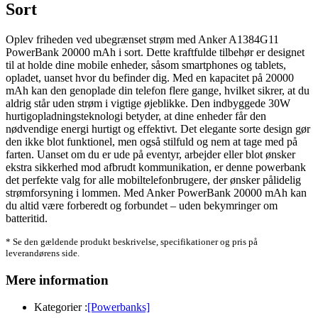
Sort
Oplev friheden ved ubegrænset strøm med Anker A1384G11
PowerBank 20000 mAh i sort. Dette kraftfulde tilbehør er designet
til at holde dine mobile enheder, såsom smartphones og tablets,
opladet, uanset hvor du befinder dig. Med en kapacitet på 20000
mAh kan den genoplade din telefon flere gange, hvilket sikrer, at du
aldrig står uden strøm i vigtige øjeblikke. Den indbyggede 30W
hurtigopladningsteknologi betyder, at dine enheder får den
nødvendige energi hurtigt og effektivt. Det elegante sorte design gør
den ikke blot funktionel, men også stilfuld og nem at tage med på
farten. Uanset om du er ude på eventyr, arbejder eller blot ønsker
ekstra sikkerhed mod afbrudt kommunikation, er denne powerbank
det perfekte valg for alle mobiltelefonbrugere, der ønsker pålidelig
strømforsyning i lommen. Med Anker PowerBank 20000 mAh kan
du altid være forberedt og forbundet – uden bekymringer om
batteritid.
* Se den gældende produkt beskrivelse, specifikationer og pris på
leverandørens side.
Mere information
Kategorier :
[Powerbanks]