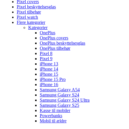
Pixel covers
Pixel beskyttelsesglas
Pixel tilbehør
Pixel watch
Flere kategorier
Kategorier
OnePlus
OnePlus covers
OnePlus beskyttelsesglas
OnePlus tilbehør
Pixel 8
Pixel 9
iPhone 13
iPhone 14
iPhone 15
iPhone 15 Pro
iPhone 16
Samsung Galaxy A54
Samsung Galaxy S24
Samsung Galaxy S24 Ultra
Samsung Galaxy S25
Kasse til mobiler
Powerbanks
Mobil til ældre