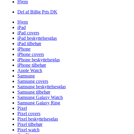
Hjem
Del af Billig Pris DK
Hjem
iPad
iPad covers
iPad beskyttelsesglas
iPad tilbehør
iPhone
iPhone covers
iPhone beskyttelseglas
iPhone tilbehør
Apple Watch
Samsung
Samsung covers
Samsung beskyttelsesglas
Samsung tilbehør
Samsung Galaxy Watch
Samsung Galaxy Ring
Pixel
Pixel covers
Pixel beskyttelsesglas
Pixel tilbehør
Pixel watch