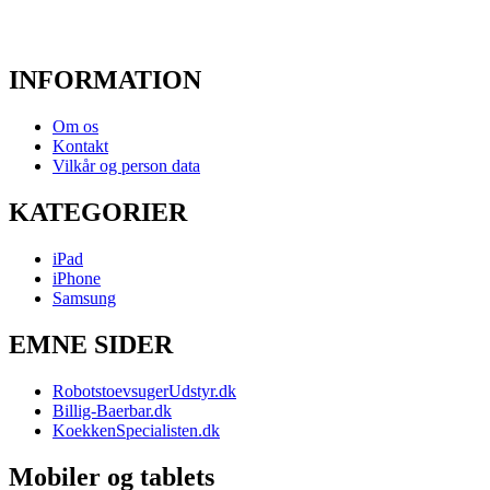
INFORMATION
Om os
Kontakt
Vilkår og person data
KATEGORIER
iPad
iPhone
Samsung
EMNE SIDER
RobotstoevsugerUdstyr.dk
Billig-Baerbar.dk
KoekkenSpecialisten.dk
Mobiler og tablets