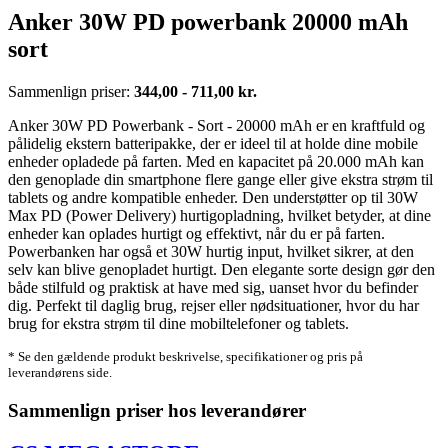
Anker 30W PD powerbank 20000 mAh
sort
Sammenlign priser:
344,00 - 711,00 kr.
Anker 30W PD Powerbank - Sort - 20000 mAh er en kraftfuld og
pålidelig ekstern batteripakke, der er ideel til at holde dine mobile
enheder opladede på farten. Med en kapacitet på 20.000 mAh kan
den genoplade din smartphone flere gange eller give ekstra strøm til
tablets og andre kompatible enheder. Den understøtter op til 30W
Max PD (Power Delivery) hurtigopladning, hvilket betyder, at dine
enheder kan oplades hurtigt og effektivt, når du er på farten.
Powerbanken har også et 30W hurtig input, hvilket sikrer, at den
selv kan blive genopladet hurtigt. Den elegante sorte design gør den
både stilfuld og praktisk at have med sig, uanset hvor du befinder
dig. Perfekt til daglig brug, rejser eller nødsituationer, hvor du har
brug for ekstra strøm til dine mobiltelefoner og tablets.
* Se den gældende produkt beskrivelse, specifikationer og pris på
leverandørens side.
Sammenlign priser hos leverandører