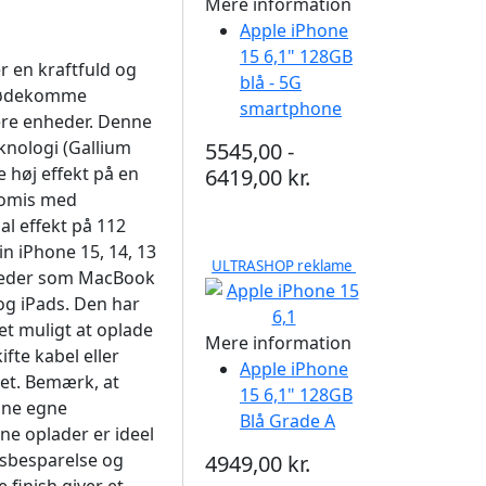
Mere information
Apple iPhone
15 6,1" 128GB
r en kraftfuld og
blå - 5G
 imødekomme
smartphone
re enheder. Denne
knologi (Gallium
5545,00 -
e høj effekt på en
6419,00 kr.
romis med
l effekt på 112
in iPhone 15, 14, 13
ULTRASHOP reklame
nheder som MacBook
 og iPads. Den har
et muligt at oplade
Mere information
ifte kabel eller
Apple iPhone
det. Bemærk, at
15 6,1" 128GB
dine egne
Blå Grade A
ne oplader er ideel
dsbesparelse og
4949,00 kr.