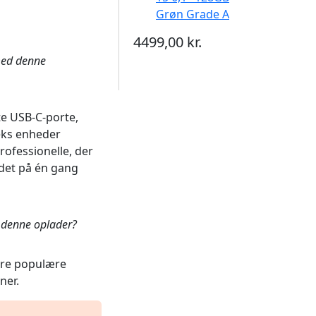
Grøn Grade A
4499,00 kr.
med denne
te USB-C-porte,
seks enheder
professionelle, der
adet på én gang
 denne oplader?
dre populære
ner.