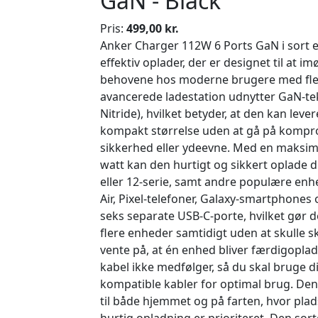
GaN - Black
Pris:
499,00 kr.
Anker Charger 112W 6 Ports GaN i sort e
effektiv oplader, der er designet til at
behovene hos moderne brugere med fle
avancerede ladestation udnytter GaN-te
Nitride), hvilket betyder, at den kan lever
kompakt størrelse uden at gå på komp
sikkerhed eller ydeevne. Med en maksima
watt kan den hurtigt og sikkert oplade d
eller 12-serie, samt andre populære e
Air, Pixel-telefoner, Galaxy-smartphones
seks separate USB-C-porte, hvilket gør d
flere enheder samtidigt uden at skulle sk
vente på, at én enhed bliver færdigopla
kabel ikke medfølger, så du skal bruge 
kompatible kabler for optimal brug. Den
til både hjemmet og på farten, hvor pla