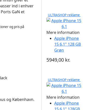
 finish giver et
passer ind i enhver
6 Ports GaN et
ULTRASHOP reklame
ioner og pris på
Mere information
Apple iPhone
15 6,1" 128 GB
Grøn
5949,00 kr.
lack
ULTRASHOP reklame
Mere information
arhus og København.
Apple iPhone
15 6,1" 128GB