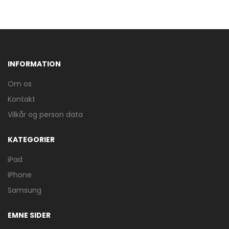
INFORMATION
Om os
Kontakt
Vilkår og person data
KATEGORIER
iPad
iPhone
Samsung
EMNE SIDER