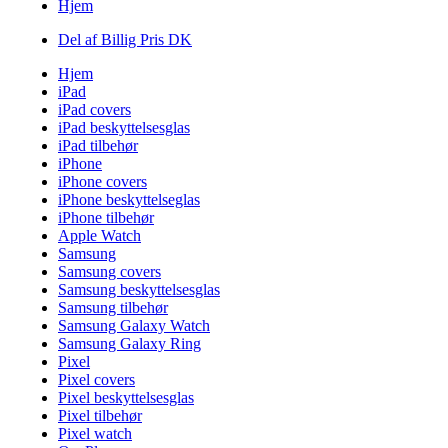
Hjem
Del af Billig Pris DK
Hjem
iPad
iPad covers
iPad beskyttelsesglas
iPad tilbehør
iPhone
iPhone covers
iPhone beskyttelseglas
iPhone tilbehør
Apple Watch
Samsung
Samsung covers
Samsung beskyttelsesglas
Samsung tilbehør
Samsung Galaxy Watch
Samsung Galaxy Ring
Pixel
Pixel covers
Pixel beskyttelsesglas
Pixel tilbehør
Pixel watch