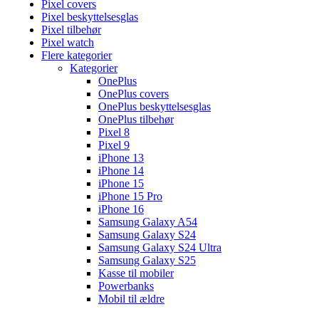
Pixel covers
Pixel beskyttelsesglas
Pixel tilbehør
Pixel watch
Flere kategorier
Kategorier
OnePlus
OnePlus covers
OnePlus beskyttelsesglas
OnePlus tilbehør
Pixel 8
Pixel 9
iPhone 13
iPhone 14
iPhone 15
iPhone 15 Pro
iPhone 16
Samsung Galaxy A54
Samsung Galaxy S24
Samsung Galaxy S24 Ultra
Samsung Galaxy S25
Kasse til mobiler
Powerbanks
Mobil til ældre