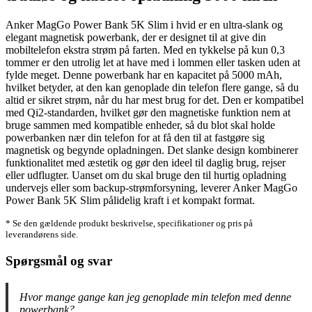
Anker MagGo Power Bank 5K Slim i hvid er en ultra-slank og
elegant magnetisk powerbank, der er designet til at give din
mobiltelefon ekstra strøm på farten. Med en tykkelse på kun 0,3
tommer er den utrolig let at have med i lommen eller tasken uden at
fylde meget. Denne powerbank har en kapacitet på 5000 mAh,
hvilket betyder, at den kan genoplade din telefon flere gange, så du
altid er sikret strøm, når du har mest brug for det. Den er kompatibel
med Qi2-standarden, hvilket gør den magnetiske funktion nem at
bruge sammen med kompatible enheder, så du blot skal holde
powerbanken nær din telefon for at få den til at fastgøre sig
magnetisk og begynde opladningen. Det slanke design kombinerer
funktionalitet med æstetik og gør den ideel til daglig brug, rejser
eller udflugter. Uanset om du skal bruge den til hurtig opladning
undervejs eller som backup-strømforsyning, leverer Anker MagGo
Power Bank 5K Slim pålidelig kraft i et kompakt format.
* Se den gældende produkt beskrivelse, specifikationer og pris på
leverandørens side.
Spørgsmål og svar
Hvor mange gange kan jeg genoplade min telefon med denne
powerbank?