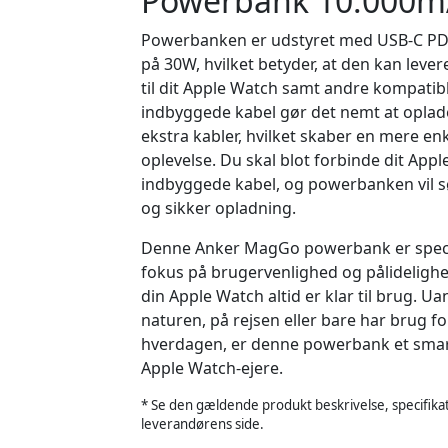
Powerbank 10.000m
Powerbanken er udstyret med USB-C PD 
på 30W, hvilket betyder, at den kan leve
til dit Apple Watch samt andre kompatib
indbyggede kabel gør det nemt at oplad
ekstra kabler, hvilket skaber en mere en
oplevelse. Du skal blot forbinde dit Appl
indbyggede kabel, og powerbanken vil sø
og sikker opladning.
Denne Anker MagGo powerbank er speci
fokus på brugervenlighed og pålidelighed,
din Apple Watch altid er klar til brug. U
naturen, på rejsen eller bare har brug fo
hverdagen, er denne powerbank et smart 
Apple Watch-ejere.
* Se den gældende produkt beskrivelse, specifikat
leverandørens side.