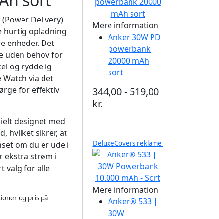
Ah sort
(Power Delivery)
Mere information
re hurtig opladning
Anker 30W PD
le enheder. Det
powerbank
e uden behov for
20000 mAh
kel og ryddelig
sort
e Watch via det
rge for effektiv
344,00 - 519,00
kr.
elt designet med
 hvilket sikrer, at
DeluxeCovers reklame
anset om du er ude i
r ekstra strøm i
valg for alle
Mere information
ioner og pris på
Anker® 533 |
30W