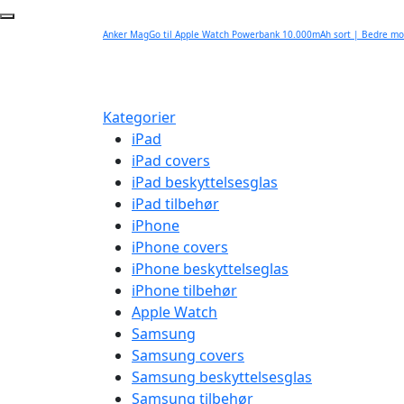
Anker MagGo til Apple Watch Powerbank 10.000mAh sort | Bedre mo
Kategorier
iPad
iPad covers
iPad beskyttelsesglas
iPad tilbehør
iPhone
iPhone covers
iPhone beskyttelseglas
iPhone tilbehør
Apple Watch
Samsung
Samsung covers
Samsung beskyttelsesglas
Samsung tilbehør